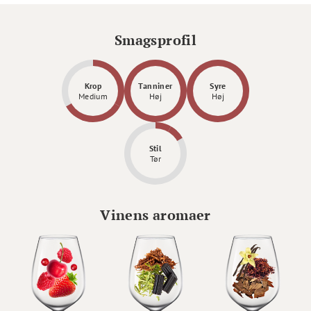
Smagsprofil
Krop
Tanniner
Syre
Medium
Høj
Høj
Stil
Tør
Vinens aromaer