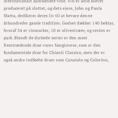
internationalt anerkendte vine. Vin er altid blevet
produceret på slottet, og dets ejere, John og Paola
Matta, dedikerer deres liv til at bevare denne
århundreder gamle tradition. Godset dækker 140 hektar,
hvoraf 34 er vinmarker, 10 er oliventræer, og resten er
park. Blandt de dyrkede sorter er den mest
fremtrædende drue vores Sangiovese, som er den
fundamentale drue for Chianti Classico, men der er
også andre indfødte druer som Canaiolo og Colorino,
samt to internationale sorter, nemlig Merlot og
Cabernet Sauvignon. Chianti Classico-området er
karakteriseret ved et middelhavsklima, og jorden, der
kaldes "Galestro", er rig på ler og store sten. Der lægges
særlig vægt på retningen, som vinstokkene er plantet i.
Faktisk vender de alle mod syd og sikrer maksimal
eksponering for solen hele dagen.