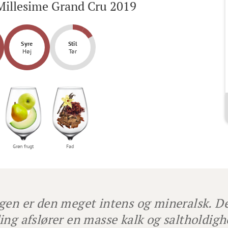
Millesime Grand Cru 2019
Syre
Stil
Høj
Tør
Grøn frugt
Fad
gen er den meget intens og mineralsk. D
ing afslører en masse kalk og saltholdig