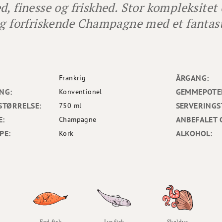
d, finesse og friskhed. Stor kompleksitet
og forfriskende Champagne med et fantast
ÅRGANG:
Frankrig
NG:
GEMMEPOTEN
Konventionel
STØRRELSE:
SERVERINGS
750 ml
E:
ANBEFALET 
Champagne
PE:
ALKOHOL:
Kork
Fed fisk
Lys fisk
Skaldyr