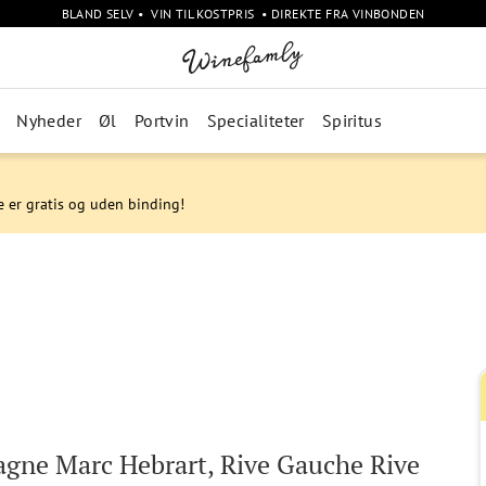
BLAND SELV • VIN TIL KOSTPRIS • DIREKTE FRA VINBONDEN
Nyheder
Øl
Portvin
Specialiteter
Spiritus
e er gratis og uden binding!
gne Marc Hebrart, Rive Gauche Rive