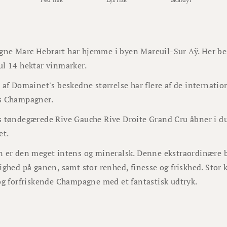
ne Marc Hebrart har hjemme i byen Mareuil-Sur Aÿ. Her 
ul 14 hektar vinmarker.
 af Domainet's beskedne størrelse har flere af de internati
s Champagner.
s tøndegærede Rive Gauche Rive Droite Grand Cru åbner i 
et.
n er den meget intens og mineralsk. Denne ekstraordinære b
ighed på ganen, samt stor renhed, finesse og friskhed. Stor 
og forfriskende Champagne med et fantastisk udtryk.