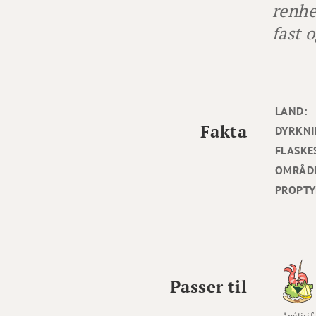
renhe
fast 
LAND:
Fakta
DYRKNI
FLASKE
OMRÅD
PROPTY
Passer til
Apétirif