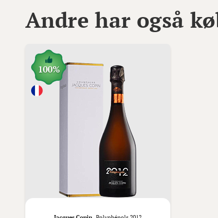
Andre har også kø
100%
Jacques Copin,
Polyphénols 2012