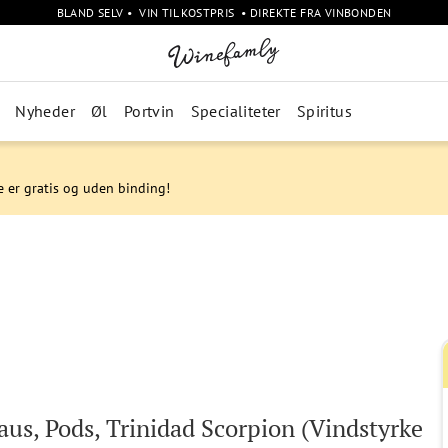
BLAND SELV • VIN TIL KOSTPRIS • DIREKTE FRA VINBONDEN
Nyheder
Øl
Portvin
Specialiteter
Spiritus
e er gratis og uden binding!
laus, Pods, Trinidad Scorpion (Vindstyrke