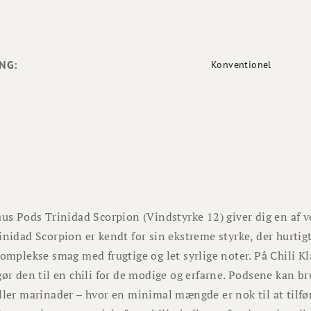
NG:
Konventionel
aus Pods Trinidad Scorpion (Vindstyrke 12) giver dig en af v
inidad Scorpion er kendt for sin ekstreme styrke, der hurtig
komplekse smag med frugtige og let syrlige noter. På Chili Kl
gør den til en chili for de modige og erfarne. Podsene kan br
ller marinader – hvor en minimal mængde er nok til at tilfø