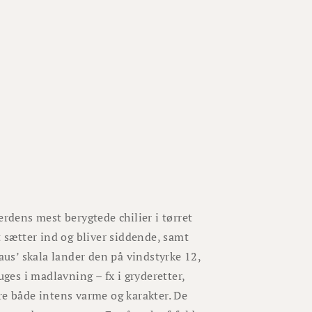
erdens mest berygtede chilier i tørret
t sætter ind og bliver siddende, samt
aus’ skala lander den på vindstyrke 12,
uges i madlavning – fx i gryderetter,
re både intens varme og karakter. De