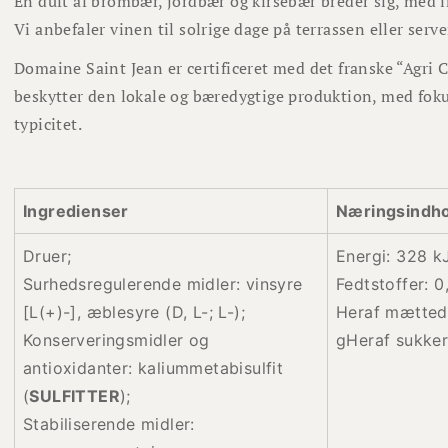
En duft af brombær, jordbær og kirsebær breder sig, med i
Vi anbefaler vinen til solrige dage på terrassen eller server
Domaine Saint Jean er certificeret med det franske “Agri 
beskytter den lokale og bæredygtige produktion, med foku
typicitet.
Ingredienser
Næringsindho
Druer;
Energi: 328 kJ
Surhedsregulerende midler: vinsyre
Fedtstoffer: 0
[L(+)-], æblesyre (D, L-; L-);
Heraf mættede
Konserveringsmidler og
g
Heraf sukker
antioxidanter: kaliummetabisulfit
(
SULFITTER
);
Stabiliserende midler: