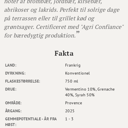
noter af brombær, jordbær, kirsebær,
abrikoser og lakrids. Perfekt til solrige dage
på terrassen eller til grillet kød og
grøntsager. Certificeret med "Agri Confiance"
for bæredygtig produktion.
Fakta
LAND:
Frankrig
DYRKNING:
Konventionel
FLASKESTØRRELSE:
750 ml
DRUE:
Vermentino 10%, Grenache
40%, Syrah 50%
OMRÅDE:
Provence
ÅRGANG:
2025
GEMMEPOTENTIALE - ÅR FRA
1 - 3
HØST: