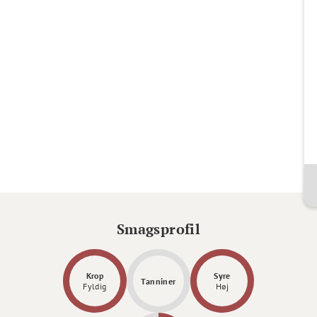
Smagsprofil
Krop
Syre
Tanniner
Fyldig
Høj