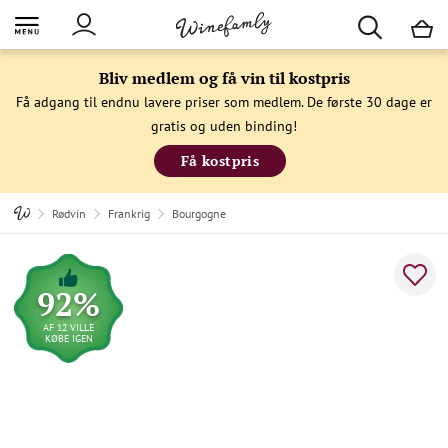
M
Bliv medlem og få vin til kostpris
Få adgang til endnu lavere priser som medlem. De første 30 dage er
gratis og uden binding!
Få kostpris
Rødvin
Frankrig
Bourgogne
92%
AF 12 VILLE
KØBE IGEN