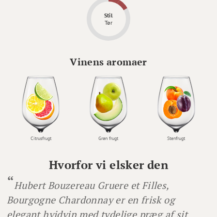
Stil
Tør
Vinens aromaer
Citrusfrugt
Grøn frugt
Stenfrugt
Hvorfor vi elsker den
Hubert Bouzereau Gruere et Filles,
Bourgogne Chardonnay er en frisk og
elegant hvidvin med tydelige præg af sit