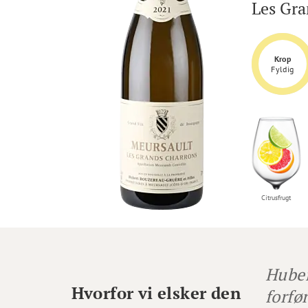
Les Gra
Krop
Fyldig
Citrusfrugt
Huber
Hvorfor vi elsker den
forfø