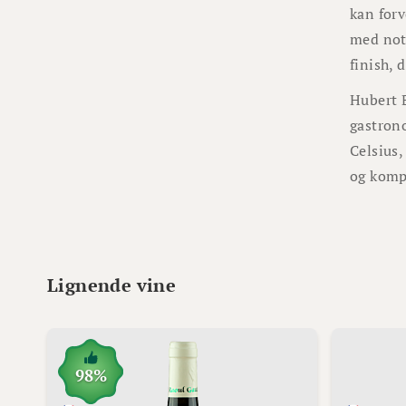
kan for
med note
finish, 
Hubert B
gastrono
Celsius,
og komp
Lignende vine
98%