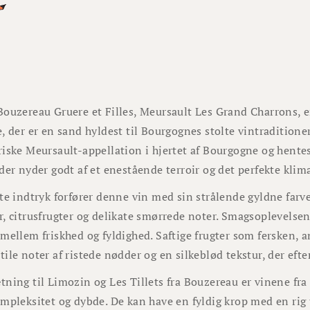
ouzereau Gruere et Filles, Meursault Les Grand Charrons, er
, der er en sand hyldest til Bourgognes stolte vintradition
iske Meursault-appellation i hjertet af Bourgogne og hente
der nyder godt af et enestående terroir og det perfekte klim
te indtryk forfører denne vin med sin strålende gyldne farv
, citrusfrugter og delikate smørrede noter. Smagsoplevelsen
mellem friskhed og fyldighed. Saftige frugter som fersken, 
ile noter af ristede nødder og en silkeblød tekstur, der eft
ning til Limozin og Les Tillets fra Bouzereau er vinene fr
ompleksitet og dybde. De kan have en fyldig krop med en ri