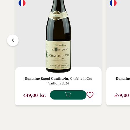
 Les
Domaine Raoul Gautherin,
Chablis 1. Cru
Domaine
Vaillons 2024
449,00 kr.
579,00