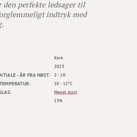
den perfekte ledsager til
uforglemmeligt indtryk med
g.
Kork
2023
TIALE - ÅR FRA HØST:
2 - 10
TEMPERATUR:
10 - 12°C
GLAS:
Meget stort
13%