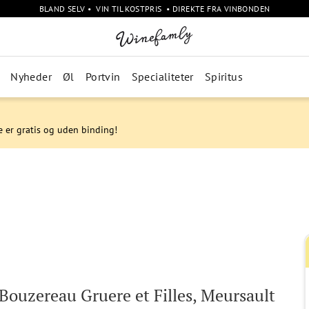
BLAND SELV • VIN TIL KOSTPRIS • DIREKTE FRA VINBONDEN
Nyheder
Øl
Portvin
Specialiteter
Spiritus
e er gratis og uden binding!
Bouzereau Gruere et Filles, Meursault