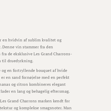
 en hvidvin af sublim kvalitet og
er. Denne vin stammer fra den
s fra de eksklusive Les Grand Charrons-
a til druedyrkning.
e og en fortryllende bouquet af hvide
 er en sand fornøjelse med en perfekt
ananas og citron kombineres elegant
erlader en lang og behagelig eftersmag.
a Les Grand Charrons marken kendt for
g tekstur og komplekse smagsnoter. Man