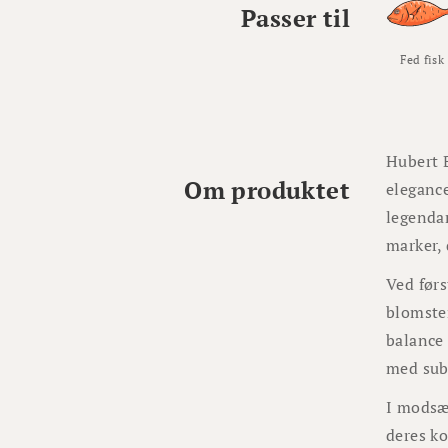
Passer til
Fed fisk
Hubert B
Om produktet
elegance
legendar
marker, 
Ved førs
blomster
balance 
med subt
I modsæt
deres k