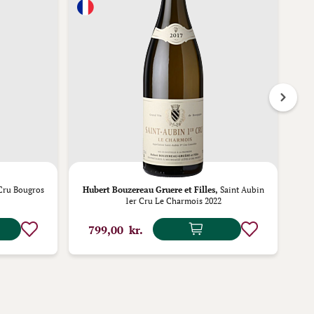
Cru Bougros
Hubert Bouzereau Gruere et Filles,
Saint Aubin
1er Cru Le Charmois 2022
799,00 kr.
8