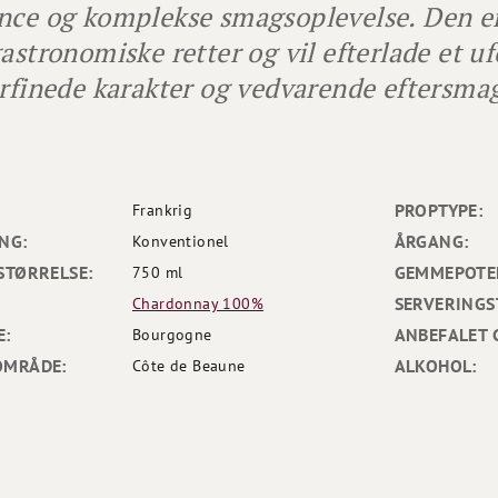
nce og komplekse smagsoplevelse. Den er 
gastronomiske retter og vil efterlade et 
orfinede karakter og vedvarende eftersma
PROPTYPE:
Frankrig
NG:
ÅRGANG:
Konventionel
STØRRELSE:
GEMMEPOTEN
750 ml
SERVERINGS
Chardonnay 100%
E:
ANBEFALET 
Bourgogne
OMRÅDE:
ALKOHOL:
Côte de Beaune