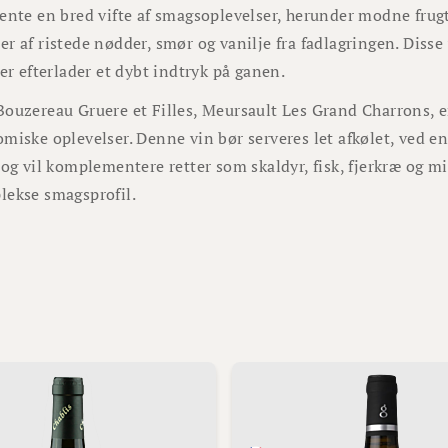
vente en bred vifte af smagsoplevelser, herunder modne fru
r af ristede nødder, smør og vanilje fra fadlagringen. Diss
der efterlader et dybt indtryk på ganen.
ouzereau Gruere et Filles, Meursault Les Grand Charrons, er 
miske oplevelser. Denne vin bør serveres let afkølet, ved 
 og vil komplementere retter som skaldyr, fisk, fjerkræ og m
lekse smagsprofil.