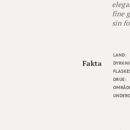
elega
fine 
sin f
LAND:
Fakta
DYRKNI
FLASKE
DRUE:
OMRÅD
UNDER