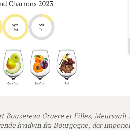
nd Charrons 2023
Syre
Stil
Høj
Tør
Grøn frugt
Stenfrugt
Fad
t Bouzereau Gruere et Filles, Meursault 
rende hvidvin fra Bourgogne, der imponer