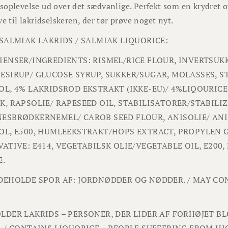
oplevelse ud over det sædvanlige. Perfekt som en krydret ove
ve til lakridselskeren, der tør prøve noget nyt.
 SALMIAK LAKRIDS / SALMIAK LIQUORICE:
IENSER/INGREDIENTS: RISMEL/RICE FLOUR, INVERTSUKK
ESIRUP/ GLUCOSE SYRUP, SUKKER/SUGAR, MOLASSES, S
OL, 4% LAKRIDSROD EKSTRAKT (IKKE-EU)/ 4%LIQOURICE
K, RAPSOLIE/ RAPESEED OIL, STABILISATORER/STABIL
ESBRØDKERNEMEL/ CAROB SEED FLOUR, ANISOLIE/ ANIS
OL, E500, HUMLEEKSTRAKT/HOPS EXTRACT, PROPYLEN 
VATIVE: E414, VEGETABILSK OLIE/VEGETABLE OIL, E200,
E.
DEHOLDE SPOR AF: JORDNØDDER OG NØDDER. / MAY CO
LDER LAKRIDS – PERSONER, DER LIDER AF FORHØJET B
. / CONTAINS LIQUORICE – PEOPLE SUFFERING FROM H