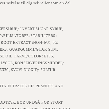
rraskelse til dig selv eller som en del
ERSIRUP/ INVERT SUGAR SYRUP,
TABILISATORER/STABILIZERS:
 ROOT EXTRACT (NON-EU), 3%
IZERS: GUARGUMMI/GUAR GUM,
E OIL, FARVE/COLOR: E153,
GLYCOL, KONSERVERINGSMIDDEL/
 E330, SVOVLDIOXID/ SULFUR
NTAIN TRACES OF: PEANUTS AND
LODTRYK, BØR UNDGÅ FOR STORT
IGH BLOOD PRESSURE SHOULD AVOID