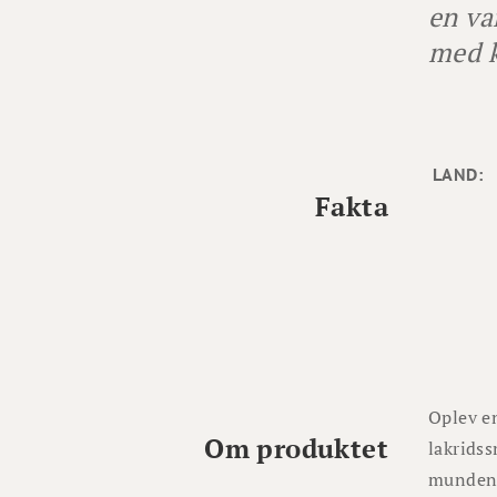
en va
med k
LAND:
Fakta
Oplev e
Om produktet
lakridss
munden. 