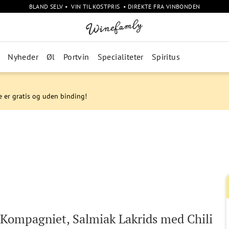
BLAND SELV • VIN TIL KOSTPRIS • DIREKTE FRA VINBONDEN
Nyheder
Øl
Portvin
Specialiteter
Spiritus
e er gratis og uden binding!
 Kompagniet, Salmiak Lakrids med Chili