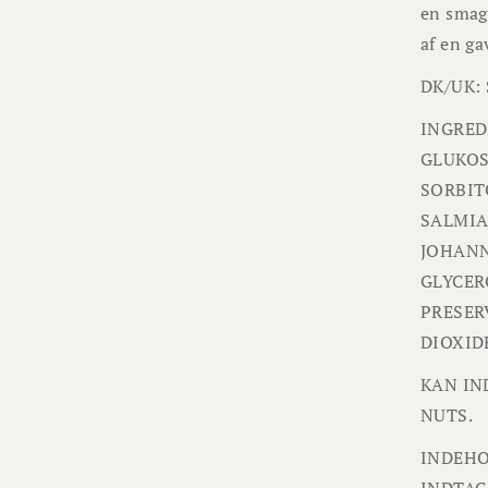
en smags
af en ga
DK/UK:
INGRED
GLUKOS
SORBIT
SALMIA
JOHANN
GLYCER
PRESER
DIOXID
KAN IN
NUTS.
INDEHO
INDTAG