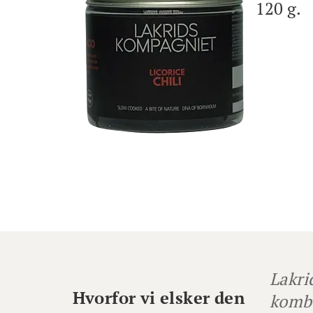
120 g.
Lakri
Hvorfor vi elsker den
kombi