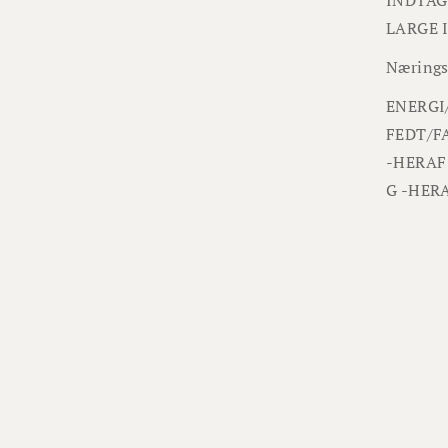
LARGE 
Nærings
ENERGI
FEDT/FA
-HERAF
G
-HER