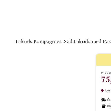
Lakrids Kompagniet, Sød Lakrids med Pas
Pris per
75
Ikke 
Gr
Bl