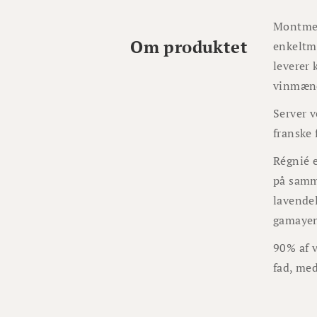
Montmero
Om produktet
enkeltma
leverer
vinmænd
Server v
franske 
Régnié e
på samme
lavendel
gamayen
90% af v
fad, med