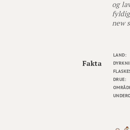
og la
fyldi
new s
LAND:
Fakta
DYRKNI
FLASKE
DRUE:
OMRÅD
UNDER