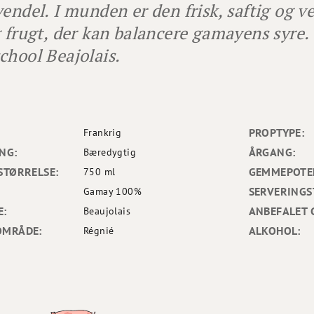
vendel. I munden er den frisk, saftig og v
g frugt, der kan balancere gamayens syre.
chool Beajolais.
PROPTYPE:
Frankrig
NG:
ÅRGANG:
Bæredygtig
STØRRELSE:
GEMMEPOTEN
750 ml
SERVERINGS
Gamay 100%
E:
ANBEFALET 
Beaujolais
OMRÅDE:
ALKOHOL:
Régnié