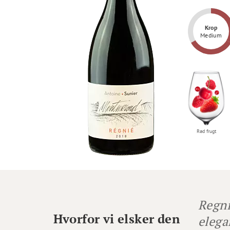
Krop
Medium
Rød frugt
Regni
Hvorfor vi elsker den
elega