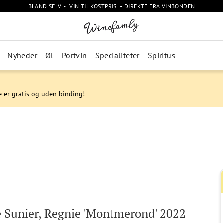
BLAND SELV • VIN TIL KOSTPRIS • DIREKTE FRA VINBONDEN
Nyheder
Øl
Portvin
Specialiteter
Spiritus
e er gratis og uden binding!
 Sunier, Regnie 'Montmerond' 2022