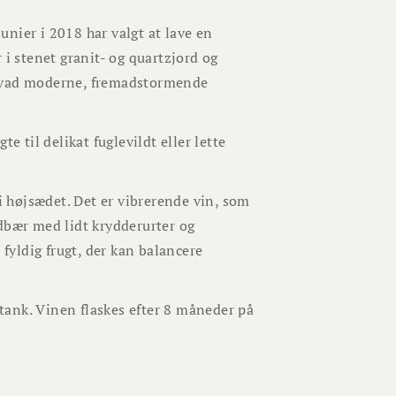
nier i 2018 har valgt at lave en
 i stenet granit- og quartzjord og
 hvad moderne, fremadstormende
e til delikat fuglevildt eller lette
 i højsædet. Det er vibrerende vin, som
dbær med lidt krydderurter og
 fyldig frugt, der kan balancere
tank. Vinen flaskes efter 8 måneder på