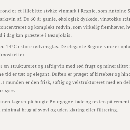
nd er et lillebitte stykke vinmark i Regnie, som Antoine Su
rksvin af. De 60 år gamle, økologisk dyrkede, vinstokke står
 koncentreret og kompleks rødvin, som virkelig fremhæver,
 i dag kan præstere i Beaujolais.
ed 14°C i store rødvinsglas. De elegante Regnie-vine er oplagt
froostretter.
r en struktureret og saftig vin med rød frugt og mineralitet
 tid er tæt og elegant. Duften er præget af kirsebær og hin
. I munden er den frisk, saftig og velstruktureret med en del
s syre.
inen lagerer på brugte Bourgogne-fade og resten på cement
 minimal brug af svovl og uden klaring eller filtrering.