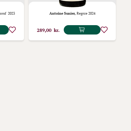
ond' 2023
Antoine Sunier,
Regnie 2024
D
289,00 kr.
1