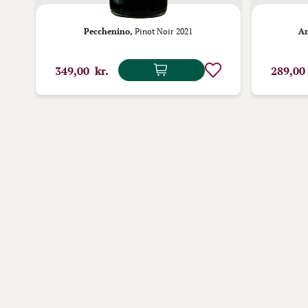
rzo
Pecchenino,
Pinot Noir 2021
An
349,00 kr.
289,00