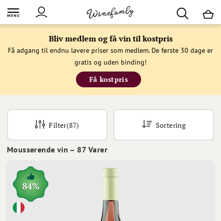
M
Bliv medlem og få vin til kostpris
Få adgang til endnu lavere priser som medlem. De første 30 dage er
gratis og uden binding!
Få kostpris
Filter
(87)
Sortering
Mousserende vin
–
87
Varer
84%