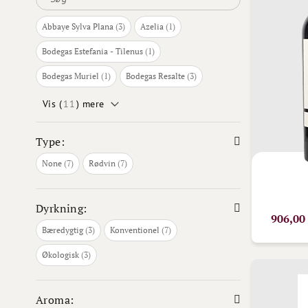
varer
vare
Abbaye Sylva Plana
3
Azelia
1
vare
Bodegas Estefania - Tilenus
1
vare
varer
Bodegas Muriel
1
Bodegas Resalte
3
Vis (
11
) mere
Type:
varer
varer
None
7
Rødvin
7
Dyrkning:
906,00
varer
varer
Bæredygtig
3
Konventionel
7
varer
Økologisk
3
Aroma: