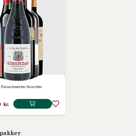
6 Feinschmecker favoritter
0 kr.
pakker