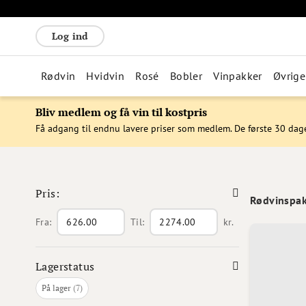
Log ind
Rødvin
Hvidvin
Rosé
Bobler
Vinpakker
Øvrige
Bliv medlem og få vin til kostpris
Få adgang til endnu lavere priser som medlem. De første 30 dag
Pris:
Rødvinspa
Fra:
Til:
kr.
Lagerstatus
varer
På lager
7