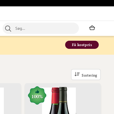
Min indkø
Få kostpris
Sortering
100%