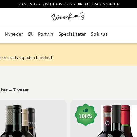
BLAND SELV • VIN TIL KOSTPRIS • DIREKTE FRA VINBONDEN
Nyheder
Øl
Portvin
Specialiteter
Spiritus
e er gratis og uden binding!
kker
–
7
varer
100%