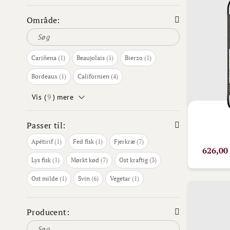
Område:
vare
vare
vare
Cariñena
1
Beaujolais
1
Bierzo
1
vare
varer
Bordeaux
1
Californien
4
Vis (
9
) mere
Passer til:
vare
vare
varer
Apétirif
1
Fed fisk
1
Fjerkræ
7
626,00
vare
varer
varer
Lys fisk
1
Mørkt kød
7
Ost kraftig
3
vare
varer
vare
Ost milde
1
Svin
6
Vegetar
1
Producent: