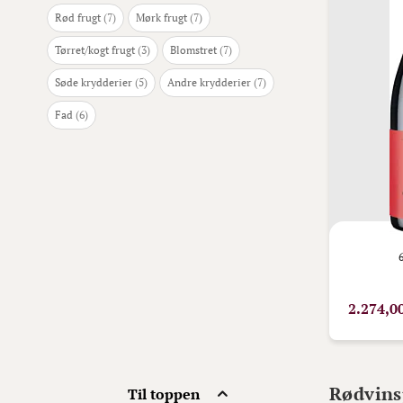
varer
varer
Rød frugt
7
Mørk frugt
7
varer
varer
Tørret/kogt frugt
3
Blomstret
7
varer
varer
Søde krydderier
5
Andre krydderier
7
varer
Fad
6
2.274,0
Rødvins
Til toppen