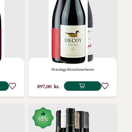
Hverdags feinschmeckeren
897,00 kr.
93%