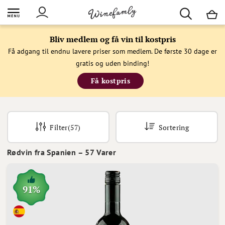
M
Bliv medlem og få vin til kostpris
Få adgang til endnu lavere priser som medlem. De første 30 dage er
gratis og uden binding!
Få kostpris
Filter
(57)
Sortering
Rødvin fra Spanien
–
57
Varer
91%