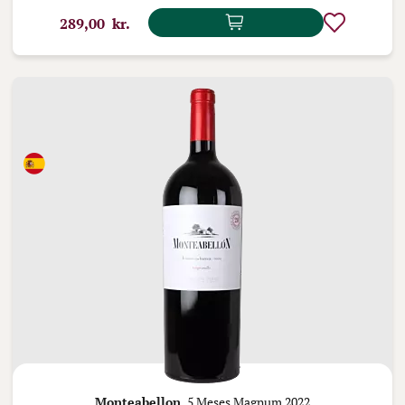
289,00 kr.
Monteabellon,
5 Meses Magnum 2022