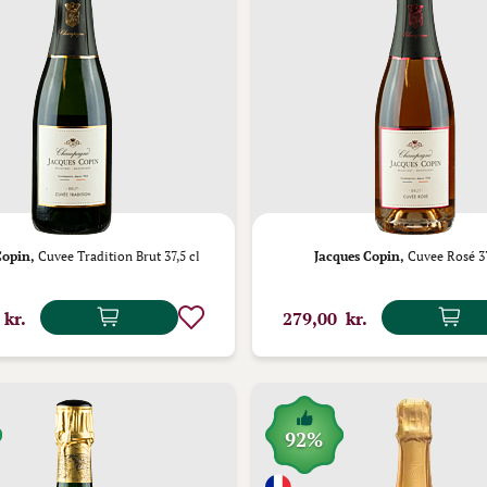
Copin,
Cuvee Tradition Brut 37,5 cl
Jacques Copin,
Cuvee Rosé 37
 kr.
279,00 kr.
92%