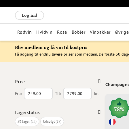
Log ind
Rødvin
Hvidvin
Rosé
Bobler
Vinpakker
Øvrige
Bliv medlem og få vin til kostpris
Få adgang til endnu lavere priser som medlem. De første 30 dag
Pris:
Champagn
Fra:
Til:
kr.
78%
Lagerstatus
varer
varer
På lager
14
Udsolgt
17