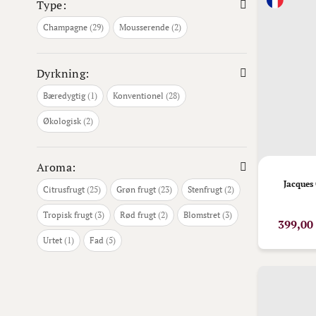
Type:
varer
varer
Champagne
29
Mousserende
2
Dyrkning:
vare
varer
Bæredygtig
1
Konventionel
28
varer
Økologisk
2
Aroma:
Jacques
varer
varer
varer
Citrusfrugt
25
Grøn frugt
23
Stenfrugt
2
varer
varer
varer
Tropisk frugt
3
Rød frugt
2
Blomstret
3
399,00
vare
varer
Urtet
1
Fad
5