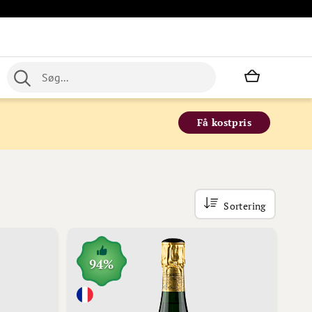
Min indkø
Få kostpris
Sortering
94%