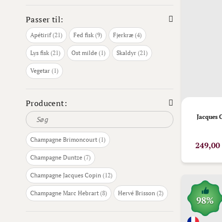
Passer til:
varer
varer
varer
Apétirif
21
Fed fisk
9
Fjerkræ
4
varer
vare
varer
Lys fisk
21
Ost milde
1
Skaldyr
21
vare
Vegetar
1
Producent:
Jacques 
vare
Champagne Brimoncourt
1
249,00
varer
Champagne Duntze
7
varer
Champagne Jacques Copin
12
varer
varer
Champagne Marc Hebrart
8
Hervé Brisson
2
98%