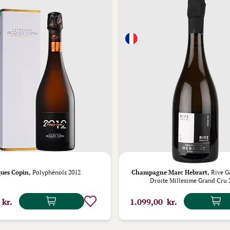
ques Copin,
Polyphénols 2012
Champagne Marc Hebrart,
Rive G
Droite Millesime Grand Cru 
 kr.
1.099,00 kr.