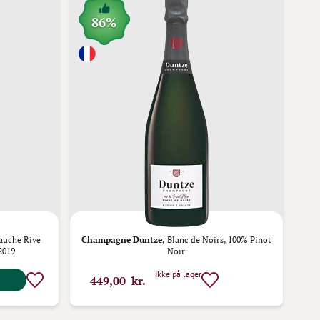
86%
auche Rive
Champagne Duntze,
Blanc de Noirs, 100% Pinot
2019
Noir
Ikke på lager
449,00 kr.