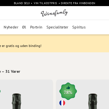
BLAND SELV • VIN TIL KOSTPRIS • DIREKTE FRA VINBONDEN
Nyheder
Øl
Portvin
Specialiteter
Spiritus
e er gratis og uden binding!
e
–
31
Varer
78%