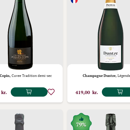
 Copin,
Cuvee Tradition demi-sec
Champagne Duntze,
Légende
 kr.
419,00 kr.
79%