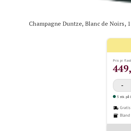
Champagne Duntze, Blanc de Noirs, 
Pris pr. fla
449
5 stk. på 
Gratis
Bland 