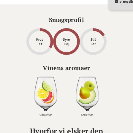
Bliv med
Smagsprofil
Krop
Syre
Stil
Let
Høj
Tør
Vinens aromaer
Citrusfrugt
Grøn frugt
Hvorfor vi elsker den