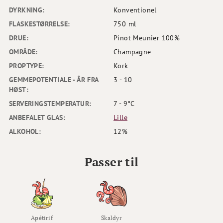
DYRKNING:
Konventionel
FLASKESTØRRELSE:
750 ml
DRUE:
Pinot Meunier 100%
OMRÅDE:
Champagne
PROPTYPE:
Kork
GEMMEPOTENTIALE - ÅR FRA
3 - 10
HØST:
SERVERINGSTEMPERATUR:
7 - 9°C
ANBEFALET GLAS:
Lille
ALKOHOL:
12%
Passer til
Apétirif
Skaldyr