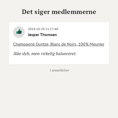
Det siger medlemmerne
2024-10-29 21:17:40
Jesper Thomsen
Champagne Duntze, Blanc de Noirs, 100% Meunier
Ikke dyb, men virkelig balanceret.
1 anmeldelser
Om produktet
Champagnehuset Duntze adskiller sig på flere måder fra
andre champagnehuse, men én særlig ting er ganske
anderledes her: modsat langt de fleste andre huse,