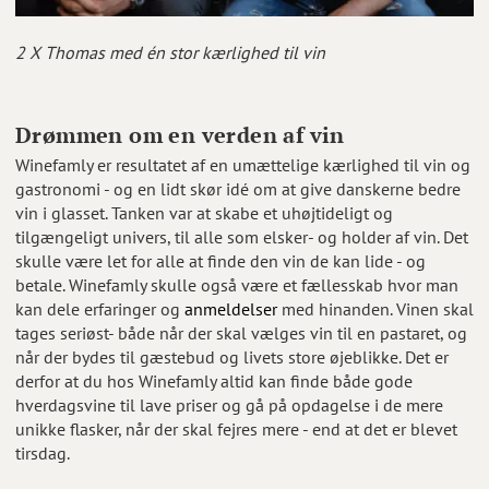
2 X Thomas med én stor kærlighed til vin
Drømmen om en verden af vin
Winefamly er resultatet af en umættelige kærlighed til vin og
gastronomi - og en lidt skør idé om at give danskerne bedre
vin i glasset. Tanken var at skabe et uhøjtideligt og
tilgængeligt univers, til alle som elsker- og holder af vin. Det
skulle være let for alle at finde den vin de kan lide - og
betale. Winefamly skulle også være et fællesskab hvor man
kan dele erfaringer og
anmeldelser
med hinanden. Vinen skal
tages seriøst- både når der skal vælges vin til en pastaret, og
når der bydes til gæstebud og livets store øjeblikke. Det er
derfor at du hos Winefamly altid kan finde både gode
hverdagsvine til lave priser og gå på opdagelse i de mere
unikke flasker, når der skal fejres mere - end at det er blevet
tirsdag.