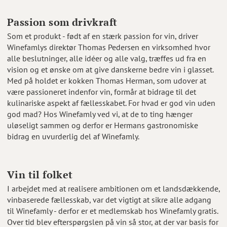
Passion som drivkraft
Som et produkt - født af en stærk passion for vin, driver
Winefamlys direktør Thomas Pedersen en virksomhed hvor
alle beslutninger, alle idéer og alle valg, træffes ud fra en
vision og et ønske om at give danskerne bedre vin i glasset.
Med på holdet er kokken Thomas Herman, som udover at
være passioneret indenfor vin, formår at bidrage til det
kulinariske aspekt af fællesskabet. For hvad er god vin uden
god mad? Hos Winefamly ved vi, at de to ting hænger
uløseligt sammen og derfor er Hermans gastronomiske
bidrag en uvurderlig del af Winefamly.
Vin til folket
I arbejdet med at realisere ambitionen om et landsdækkende,
vinbaserede fællesskab, var det vigtigt at sikre alle adgang
til Winefamly - derfor er et medlemskab hos Winefamly gratis.
Over tid blev efterspørgslen på vin så stor, at der var basis for