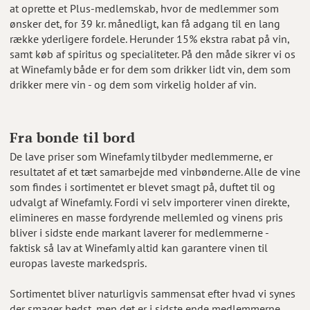
at oprette et Plus-medlemskab, hvor de medlemmer som
ønsker det, for 39 kr. månedligt, kan få adgang til en lang
række yderligere fordele. Herunder 15% ekstra rabat på vin,
samt køb af spiritus og specialiteter. På den måde sikrer vi os
at Winefamly både er for dem som drikker lidt vin, dem som
drikker mere vin - og dem som virkelig holder af vin.
Fra bonde til bord
De lave priser som Winefamly tilbyder medlemmerne, er
resultatet af et tæt samarbejde med vinbønderne. Alle de vine
som findes i sortimentet er blevet smagt på, duftet til og
udvalgt af Winefamly. Fordi vi selv importerer vinen direkte,
elimineres en masse fordyrende mellemled og vinens pris
bliver i sidste ende markant laverer for medlemmerne -
faktisk så lav at Winefamly altid kan garantere vinen til
europas laveste markedspris.
Sortimentet bliver naturligvis sammensat efter hvad vi synes
der smager bedst, men det er i sidste ende medlemmerne