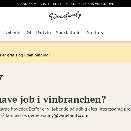
BLAND SELV • VIN TIL KOSTPRIS • DIREKTE FRA VINBONDEN
Nyheder
Øl
Portvin
Specialiteter
Spiritus
e er gratis og uden binding!
y
ave job i vinbranchen?
pe hoveder. Derfor er vi løbende på udkig efter interessante pro
, så kontakt os gerne via
my@winefamly.com