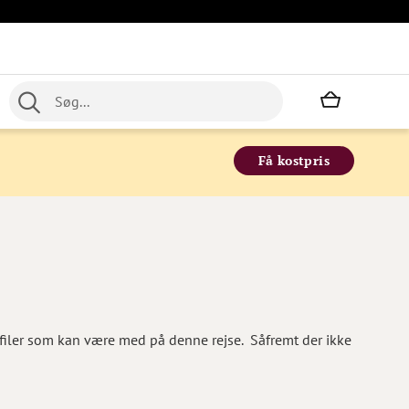
Min indkø
Få kostpris
filer som kan være med på denne rejse. Såfremt der ikke