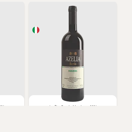
021
Azelia,
Barolo Margheria 2021
1.099,00 kr.