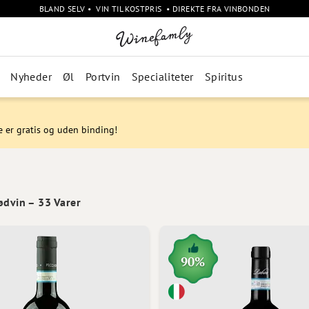
BLAND SELV • VIN TIL KOSTPRIS • DIREKTE FRA VINBONDEN
Nyheder
Øl
Portvin
Specialiteter
Spiritus
e er gratis og uden binding!
ødvin
–
33
Varer
90%