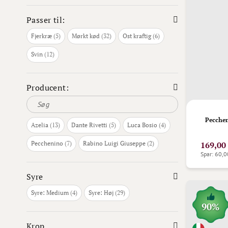
Passer til:
varer
varer
varer
Fjerkræ
5
Mørkt kød
32
Ost kraftig
6
varer
Svin
12
Producent:
Pecche
varer
varer
varer
Azelia
13
Dante Rivetti
5
Luca Bosio
4
varer
varer
Pecchenino
7
Rabino Luigi Giuseppe
2
169,00
Spar: 60,0
Syre
varer
varer
Syre: Medium
4
Syre: Høj
29
90%
Krop