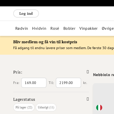
Log ind
Rødvin
Hvidvin
Rosé
Bobler
Vinpakker
Øvrige
Bliv medlem og få vin til kostpris
Få adgang til endnu lavere priser som medlem. De første 30 dag
Pris:
Nebbiolo r
Fra:
Til:
kr.
Lagerstatus
varer
varer
På lager
22
Udsolgt
11