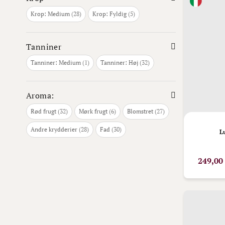
varer
varer
Krop: Medium
28
Krop: Fyldig
5
Tanniner
vare
varer
Tanniner: Medium
1
Tanniner: Høj
32
Aroma:
varer
varer
varer
Rød frugt
32
Mørk frugt
6
Blomstret
27
varer
varer
Andre krydderier
28
Fad
30
L
249,00