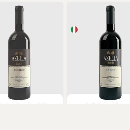
ia,
Barolo Bricco Fiasco 2021
Azelia,
Barolo San Rocco 2
0 kr.
1.099,00 kr.