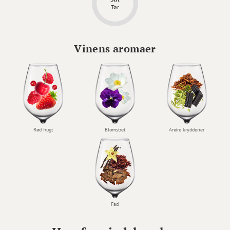
Tør
Vinens aromaer
Rød frugt
Blomstret
Andre krydderier
Fad