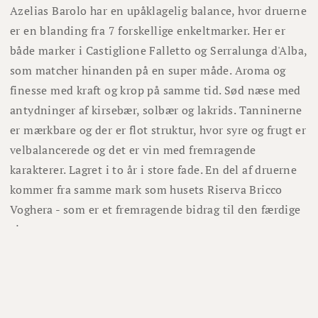
Azelias Barolo har en upåklagelig balance, hvor druerne
er en blanding fra 7 forskellige enkeltmarker. Her er
både marker i Castiglione Falletto og Serralunga d'Alba,
som matcher hinanden på en super måde. Aroma og
finesse med kraft og krop på samme tid. Sød næse med
antydninger af kirsebær, solbær og lakrids. Tanninerne
er mærkbare og der er flot struktur, hvor syre og frugt er
velbalancerede og det er vin med fremragende
karakterer. Lagret i to år i store fade. En del af druerne
kommer fra samme mark som husets Riserva Bricco
Voghera - som er et fremragende bidrag til den færdige
vin.
Andre har også købt