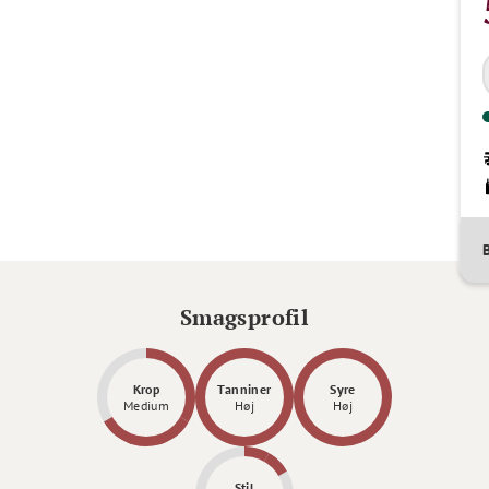
Smagsprofil
Krop
Tanniner
Syre
Medium
Høj
Høj
Stil