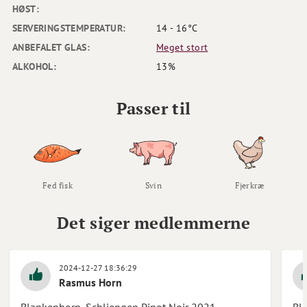
HØST:
SERVERINGSTEMPERATUR:
14 - 16°C
ANBEFALET GLAS:
Meget stort
ALKOHOL:
13%
Passer til
Fed fisk
Svin
Fjerkræ
Det siger medlemmerne
2024-12-27 18:36:29
Rasmus Horn
Blankenhorn, Schliengen Pinot Noir 2021
Bl