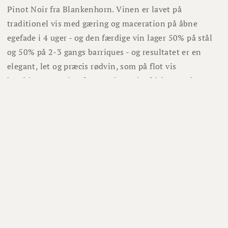
Pinot Noir fra Blankenhorn. Vinen er lavet på
traditionel vis med gæring og maceration på åbne
egefade i 4 uger - og den færdige vin lager 50% på stål
og 50% på 2-3 gangs barriques - og resultatet er en
elegant, let og præcis rødvin, som på flot vis
kombinerer moden frugt og levende, frisk syre - hvor
jordbærd, hindbær og lette, søde krydderier spiller
sammen med et underspillet krydret fadpræg, der giver
en vin med masser af karakter og drikkeglæde.
Lignende vine
95%