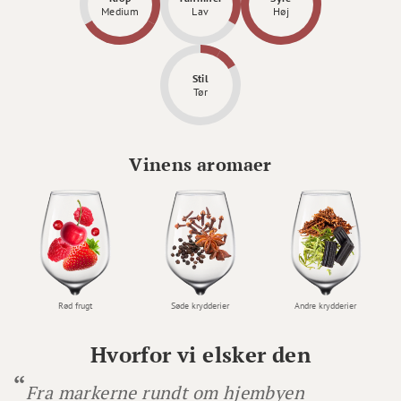
Medium
Lav
Høj
Stil
Tør
Vinens aromaer
Rød frugt
Søde krydderier
Andre krydderier
Hvorfor vi elsker den
Fra markerne rundt om hjembyen