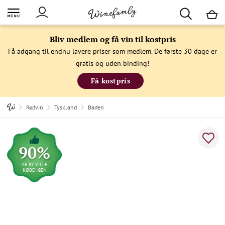
M
Bliv medlem og få vin til kostpris
Få adgang til endnu lavere priser som medlem. De første 30 dage er
gratis og uden binding!
Få kostpris
Rødvin
Tyskland
Baden
90%
AF 81 VILLE
KØBE IGEN