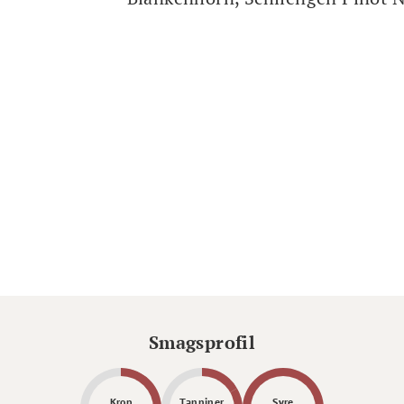
Smagsprofil
Krop
Tanniner
Syre