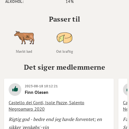
ALKOHOL:
14%
Passer til
Mørkt kød
Ost kraftig
Det siger medlemmerne
2023-08-18 10:12:21
Finn Olesen
Castello dei Conti, Isole Pazze, Salento
Cas
Negroamaro 2020
Ne
Rigtig god - bedre end jeg havde forventet; en
Fan
sikker 'genkøbs'-vin
Sm