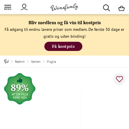
M
Bliv medlem og få vin til kostpris
Få adgang til endnu lavere priser som medlem. De første 30 dage er
gratis og uden binding!
Få kostpris
Rødvin
Italien
Puglia
89%
AF 224 VILLE
KØBE IGEN