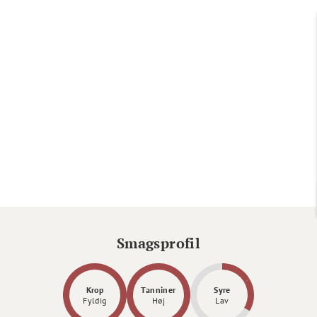
Smagsprofil
Krop
Tanniner
Syre
Fyldig
Høj
Lav