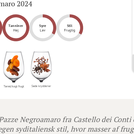
maro 2024
Tanniner
Syre
Stil
Høj
Lav
Frugtig
Søde krydderier
Tørret/kogt frugt
 Pazze Negroamaro fra Castello dei Conti e
egen syditaliensk stil, hvor masser af frug