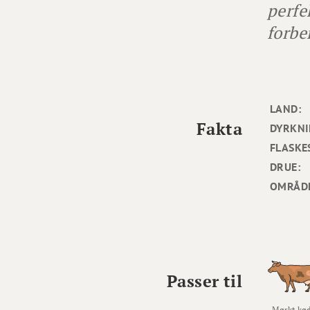
perfe
forbe
LAND:
Fakta
DYRKNI
FLASKE
DRUE:
OMRÅD
Passer til
Mørkt kø