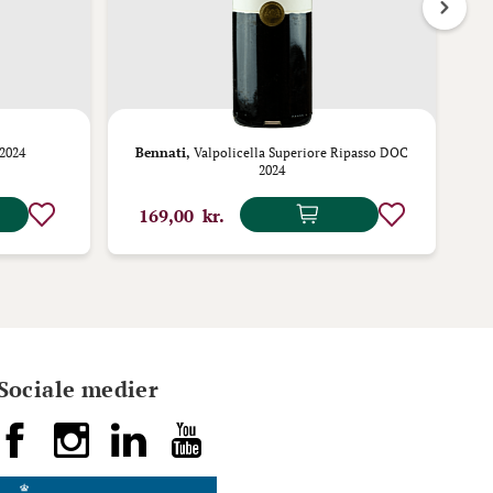
2024
Bennati,
Valpolicella Superiore Ripasso DOC
2024
169,00 kr.
1
Sociale medier