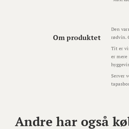
Den varm
Om produktet
rødvin. 
Tit er v
er mere 
hyggevin
Server v
tapasbo
Andre har også kø