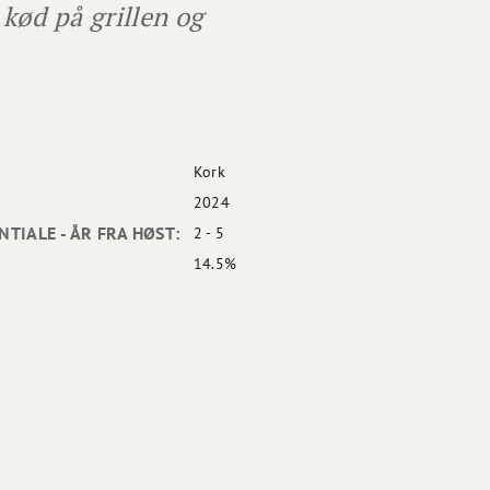
kød på grillen og
Kork
2024
TIALE - ÅR FRA HØST:
2 - 5
14.5%