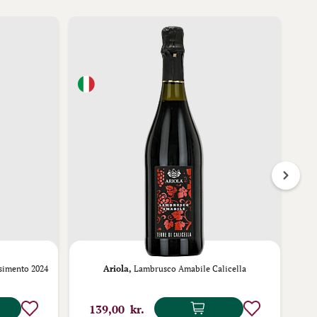
simento 2024
Ariola,
Lambrusco Amabile Calicella
139,00 kr.
1