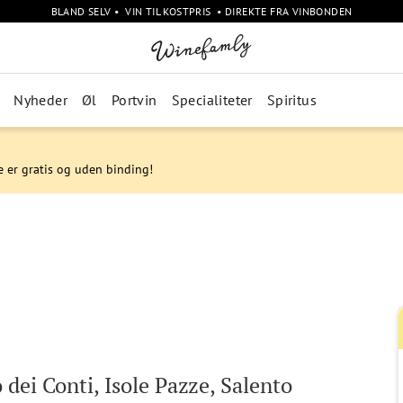
BLAND SELV • VIN TIL KOSTPRIS • DIREKTE FRA VINBONDEN
Nyheder
Øl
Portvin
Specialiteter
Spiritus
e er gratis og uden binding!
 dei Conti, Isole Pazze, Salento