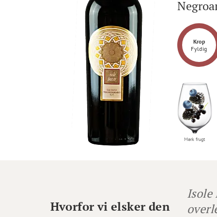
Negroa
Krop
Fyldig
Mørk frugt
Isole
Hvorfor vi elsker den
overl