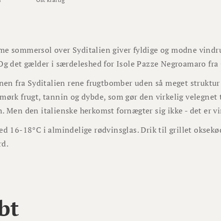
e sommersol over Syditalien giver fyldige og modne vindrue
Og det gælder i særdeleshed for Isole Pazze Negroamaro fra 
inen fra Syditalien rene frugtbomber uden så meget struktu
mørk frugt, tannin og dybde, som gør den virkelig velegnet t
. Men den italienske herkomst fornægter sig ikke - det er vi
ed 16-18°C i almindelige rødvinsglas. Drik til grillet oksek
rd.
bt