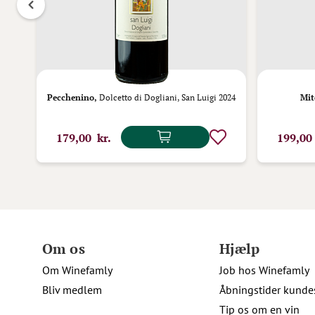
2
Pecchenino,
Dolcetto di Dogliani, San Luigi 2024
Mit
179,00 kr.
199,00
Om os
Hjælp
Om Winefamly
Job hos Winefamly
Bliv medlem
Åbningstider kunde
Tip os om en vin