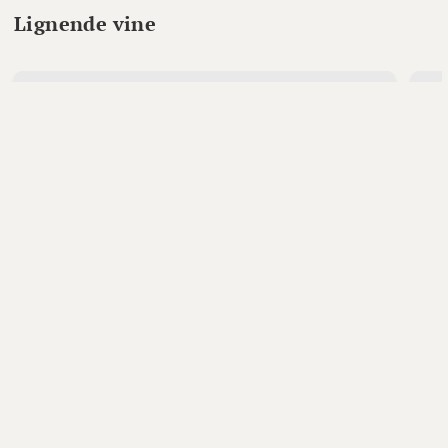
Lignende vine
Mitolo Wines,
G.A.M. Shiraz 2021