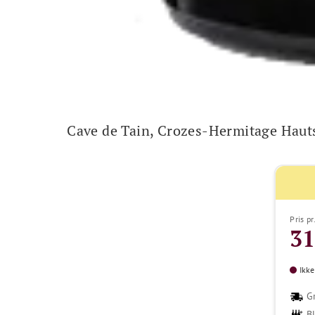
Cave de Tain, Crozes-Hermitage Hauts
Pris pr
31
Ikke
Gr
B