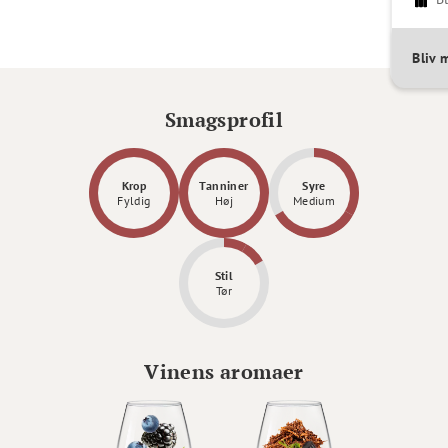
Bliv
Smagsprofil
Krop
Tanniner
Syre
Fyldig
Høj
Medium
Stil
Tør
Vinens aromaer