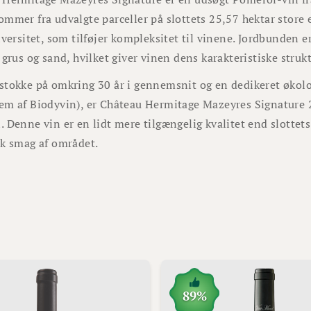
mmer fra udvalgte parceller på slottets 25,57 hektar store 
iversitet, som tilføjer kompleksitet til vinene. Jordbunden er
 grus og sand, hvilket giver vinen dens karakteristiske strukt
tokke på omkring 30 år i gennemsnit og en dedikeret økolo
em af Biodyvin), er Château Hermitage Mazeyres Signature 
 Denne vin er en lidt mere tilgængelig kvalitet end slottets
sk smag af området.
89%