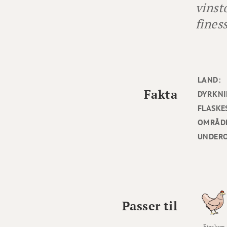
vinst
fines
LAND:
Fakta
DYRKNI
FLASKE
OMRÅD
UNDER
Passer til
Fjerkræ