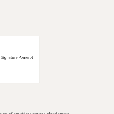
 Signature Pomerol
a en af områdets største ejendomme.