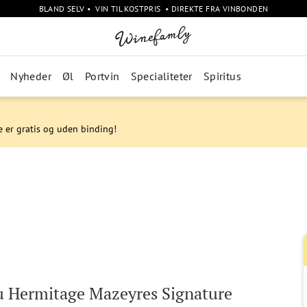
BLAND SELV • VIN TIL KOSTPRIS • DIREKTE FRA VINBONDEN
Nyheder
Øl
Portvin
Specialiteter
Spiritus
e er gratis og uden binding!
 Hermitage Mazeyres Signature