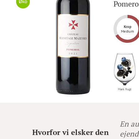
Pomero
Krop
Medium
Henrik Rolsted
Dejlig vin.
Mørk frugt
En au
Hvorfor vi elsker den
ejend