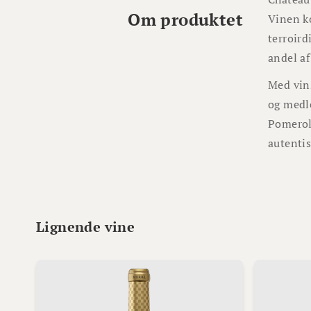
Om produktet
Vinen ko
terroird
andel af
Med vins
og medl
Pomerol.
autenti
Lignende vine