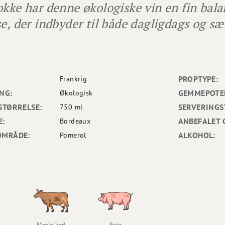
okke har denne økologiske vin en fin bala
se, der indbyder til både dagligdags og sæ
PROPTYPE:
Frankrig
NG:
GEMMEPOTEN
Økologisk
STØRRELSE:
SERVERINGS
750 ml
E:
ANBEFALET 
Bordeaux
OMRÅDE:
ALKOHOL:
Pomerol
Mørkt kød
Svin