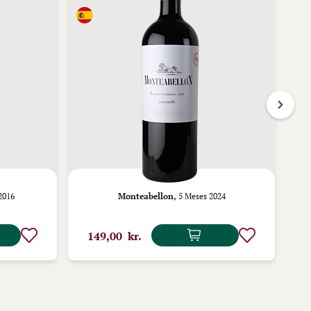
2016
Monteabellon,
5 Meses 2024
Ra
149,00 kr.
1