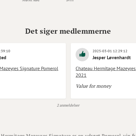
Det siger medlemmerne
:39:10
2025-03-01 12:29:12
ted
Jesper Løvenhardt
Mazeyres Signature Pomerol
Chateau Hermitage Mazeyres
2021
Value for money
2 anmeldelser
 Hermitage Mazeyres Signature er en udsøgt Pomerol-vin fr