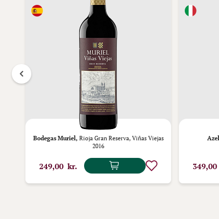
and
Bodegas Muriel,
Rioja Gran Reserva, Viñas Viejas
Azel
2016
249,00 kr.
349,00