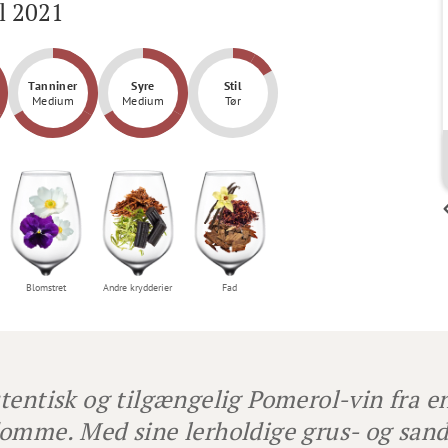
l 2021
Tanniner
Syre
Stil
Medium
Medium
Tør
Jesper Løvenhardt
Value for money
Blomstret
Andre krydderier
Fad
tentisk og tilgængelig Pomerol-vin fra en
omme. Med sine lerholdige grus- og sand