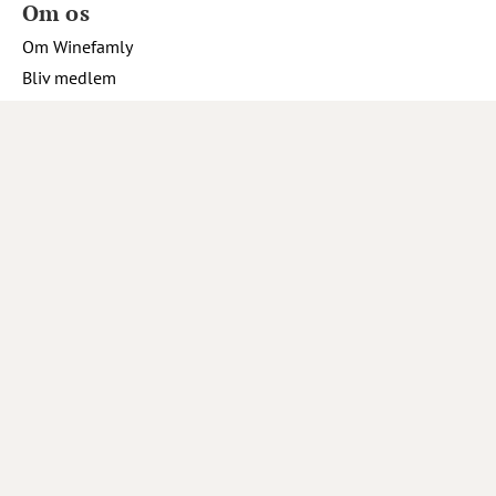
Om os
Om Winefamly
Bliv medlem
Hjælp
Job hos Winefamly
Åbningstider kundeservice
Tip os om en vin
Marketing
Tilmeld nyhedsbrev
Inspiration
Opskrifter og inspiration
Sociale medier