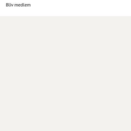
Bliv medlem
Hjælp
Job hos Winefamly
Åbningstider kundeservice
Tip os om en vin
Marketing
Tilmeld nyhedsbrev
Inspiration
Opskrifter og inspiration
Sociale medier