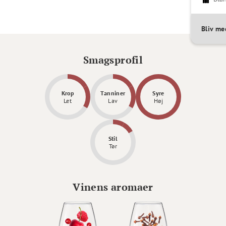
Bliv m
Smagsprofil
Krop
Tanniner
Syre
Let
Lav
Høj
Stil
Tør
Vinens aromaer