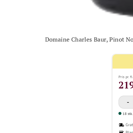
Domaine Charles Baur, Pinot No
Pris pr. f
219
18 stk.
Grat
Bla