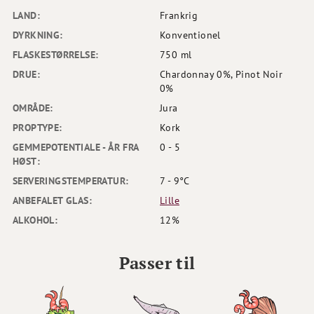
LAND:
Frankrig
DYRKNING:
Konventionel
FLASKESTØRRELSE:
750 ml
DRUE:
Chardonnay 0%, Pinot Noir
0%
OMRÅDE:
Jura
PROPTYPE:
Kork
GEMMEPOTENTIALE - ÅR FRA
0 - 5
HØST:
SERVERINGSTEMPERATUR:
7 - 9°C
ANBEFALET GLAS:
Lille
ALKOHOL:
12%
Passer til