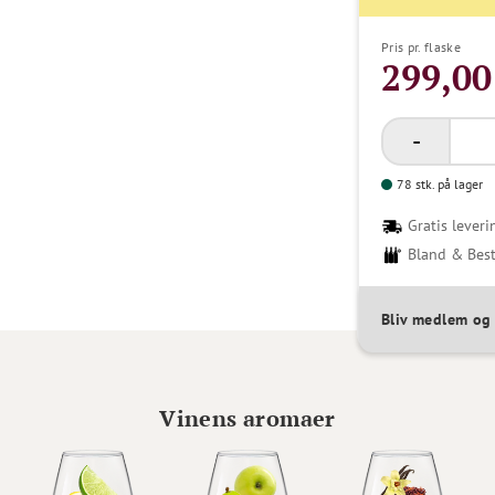
Pris pr. flaske
299,00
78 stk. på lager
Gratis leveri
Bland & Best
Bliv medlem og
Vinens aromaer