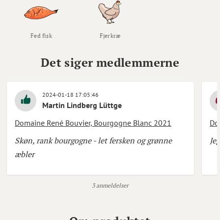
Fed fisk
Fjerkræ
Det siger medlemmerne
2024-01-18 17:05:46
Martin Lindberg Lüttge
Domaine René Bouvier, Bourgogne Blanc 2021
Do
Skøn, rank bourgogne - let fersken og grønne
Je
æbler
3 anmeldelser