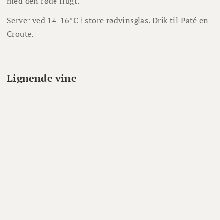
med den røde frugt.
Server ved 14-16°C i store rødvinsglas. Drik til Paté en
Croute.
Lignende vine
86%