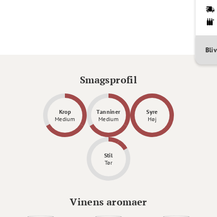
Bli
Smagsprofil
Krop
Tanniner
Syre
Medium
Medium
Høj
Stil
Tør
Vinens aromaer