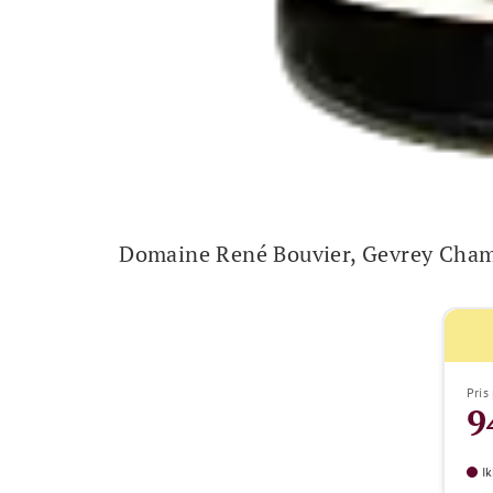
Domaine René Bouvier, Gevrey Cham
Pris 
9
Ik