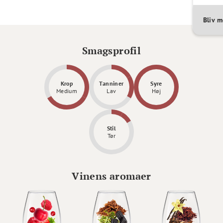
Bliv 
Smagsprofil
Krop
Tanniner
Syre
Medium
Lav
Høj
Stil
Tør
Vinens aromaer