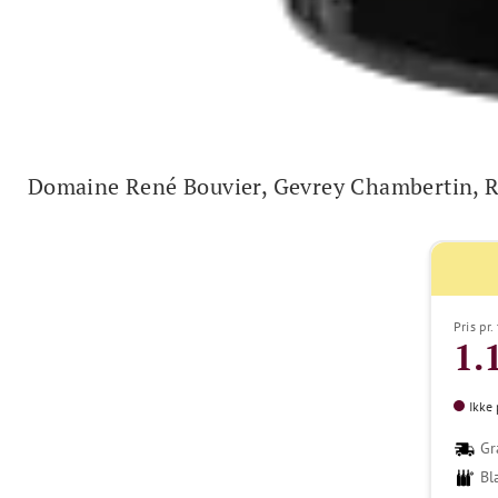
Domaine René Bouvier, Gevrey Chambertin, 
Pris pr.
1.
Ikke 
Gr
Bl