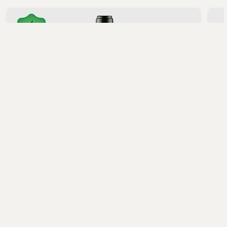
86%
Goldeneye Winery,
Anderson Valley Pinot Noir 2022
599,00 kr.