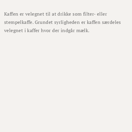
Kaffen er velegnet til at drikke som filter- eller
stempelkaffe. Grundet syrligheden er kaffen særdeles
velegnet i kaffer hvor der indgår mælk.
Om os
Om Winefamly
Bliv medlem
Hjælp
Job hos Winefamly
Åbningstider kundeservice