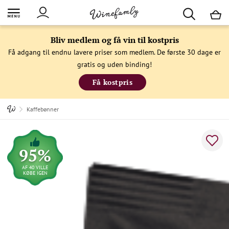
M
Bliv medlem og få vin til kostpris
Få adgang til endnu lavere priser som medlem. De første 30 dage er
gratis og uden binding!
Få kostpris
Kaffebønner
95%
AF 40 VILLE
KØBE IGEN