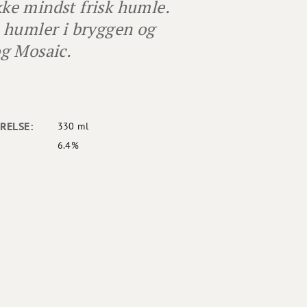
kke mindst frisk humle.
 humler i bryggen og
g Mosaic.
RELSE:
330 ml
6.4%