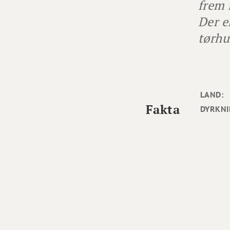
frem 
Der e
tørhu
LAND:
Fakta
DYRKNI