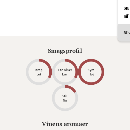
Bli
Smagsprofil
Krop
Tanniner
Syre
Let
Lav
Høj
Stil
Tør
Vinens aromaer