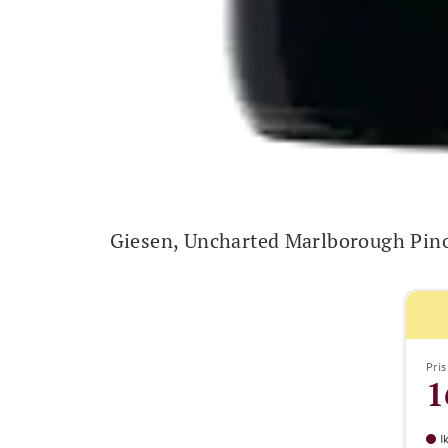
Giesen, Uncharted Marlborough Pin
Pris
1
I