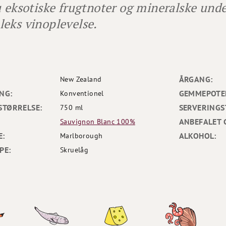
u eksotiske frugtnoter og mineralske unde
eks vinoplevelse.
ÅRGANG:
New Zealand
NG:
GEMMEPOTEN
Konventionel
STØRRELSE:
SERVERINGS
750 ml
ANBEFALET 
Sauvignon Blanc 100%
E:
ALKOHOL:
Marlborough
PE:
Skruelåg