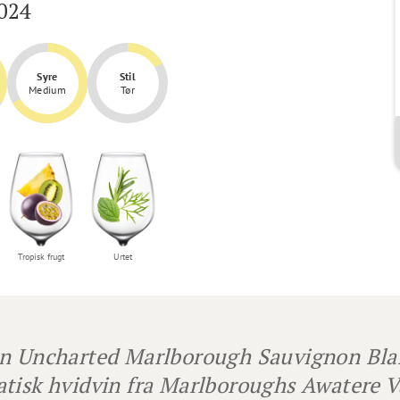
024
Syre
Stil
Medium
Tør
Tropisk frugt
Urtet
n Uncharted Marlborough Sauvignon Blan
tisk hvidvin fra Marlboroughs Awatere V