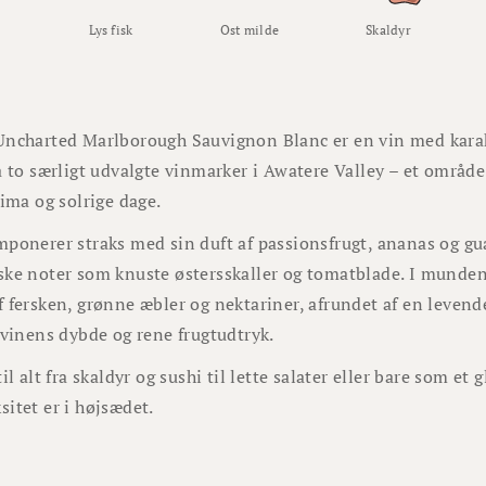
Lys fisk
Ost milde
Skaldyr
ncharted Marlborough Sauvignon Blanc er en vin med karakt
a to særligt udvalgte vinmarker i Awatere Valley – et områd
lima og solrige dage.
ponerer straks med sin duft af passionsfrugt, ananas og guav
ke noter som knuste østersskaller og tomatblade. I munden
 fersken, grønne æbler og nektariner, afrundet af en levende
 vinens dybde og rene frugtudtryk.
il alt fra skaldyr og sushi til lette salater eller bare som et g
itet er i højsædet.