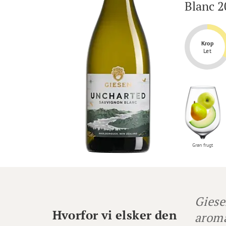
Blanc 2
Krop
Let
Grøn frugt
Giese
Hvorfor vi elsker den
aroma