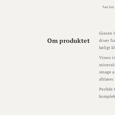
Fed fisk
Giesen U
Om produktet
druer fr
køligt k
Vinen im
minerals
smage af
afslører
Perfekt t
kompleks