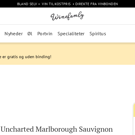
BLAND SELV • VIN TIL KOSTPRIS • DIREKTE FRA VINBONDEN
Nyheder
Øl
Portvin
Specialiteter
Spiritus
e er gratis og uden binding!
 Uncharted Marlborough Sauvignon