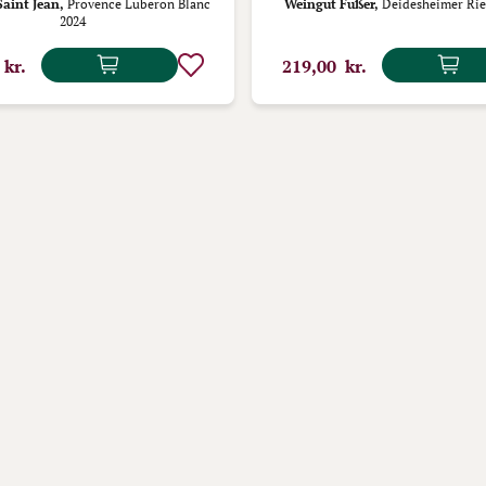
aint Jean,
Provence Luberon Blanc
Weingut Fußer,
Deidesheimer Ries
2024
 kr.
219,00 kr.