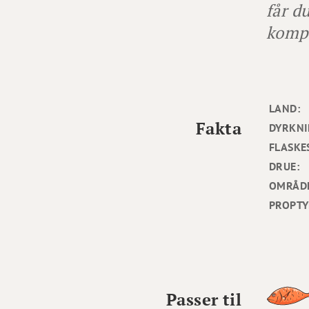
får d
kompl
LAND:
Fakta
DYRKNI
FLASKE
DRUE:
OMRÅD
PROPTY
Passer til