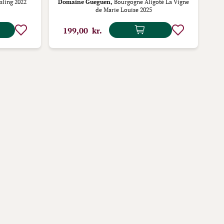
ling 2022
Domaine Gueguen,
Bourgogne Aligoté La Vigne
Rab
de Marie Louise 2025
199,00 kr.
1