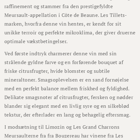
raffinement og stammer fra den prestigefyldte
Meursault-appellation i Côte de Beaune. Les Tillets-
marken, hvorfra denne vin hentes, er kendt for sit
unikke terroir og perfekte mikroklima, der giver druerne
optimale vækstbetingelser.
Ved første indtryk charmerer denne vin med sin
strålende gyldne farve og en forførende bouquet af
friske citrusfrugter, hvide blomster og subtile
mineraltoner. Smagsoplevelsen er en sand fornøjelse
med en perfekt balance mellem friskhed og fyldighed.
Delikate smagsnoter af citrusfrugter, fersken og nødder
blander sig elegant med en livlig syre og en silkeblød
tekstur, der efterlader en lang og behagelig eftersmag.
I modsætning til Limozin og Les Grand Charrons
Meursaulterne fra fra Bouzereau har vinene fra Les