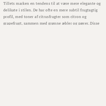
Tillets marken en tendens til at være mere elegante og
delikate i stilen. De har ofte en mere subtil frugtagtig
profil, med toner af citrusfrugter som citron og
grapefrugt, sammen med grønne æbler og pærer. Disse
vine kan have en mere levende syre og en mere
mineralsk karakter, der giver dem en mere slank og
forfriskende profil sammenlignet med nogle andre
Meursault-vine.
Hubert Bouzereau Gruere et Filles, Meursault Les
Tillets, er en ideel ledsager til en række gastronomiske
oplevelser. Denne vin bør serveres let afkølet, ved en
temperatur mellem 10-12 grader Celsius, og vil
komplementere retter som skaldyr, fisk, fjerkræ og
milde oste med sin forfriskende karakter og komplekse
smagsprofil.