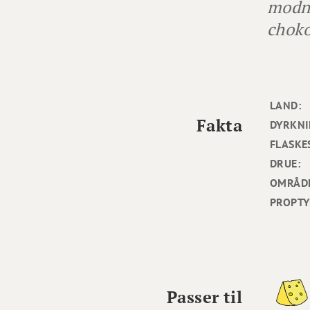
modne
choko
LAND:
Fakta
DYRKNI
FLASKE
DRUE:
OMRÅD
PROPTY
Passer til