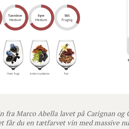
Tanniner
Syre
Stil
Medium
Medium
Frugtig
Ole Christiansen
har smagt bedre prioat er
Mørk frugt
Andre krydderier
Fad
n fra Marco Abella lavet på Carignan og 
et får du en tætfarvet vin med massive nua