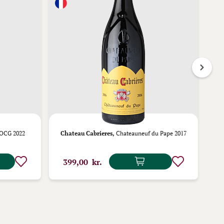
DOCG 2022
Chateau Cabrieres,
Chateauneuf du Pape 2017
T
399,00 kr.
5