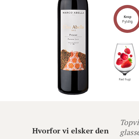
Krop
Fyldig
Simon Sejer Nielsen
Rød frugt
Topvi
Hvorfor vi elsker den
glass