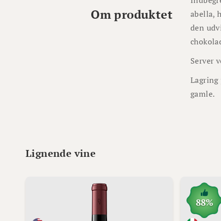
Indbegre
Om produktet
abella, 
den udvi
chokolad
Server v
Lagring 
gamle.
Lignende vine
88%