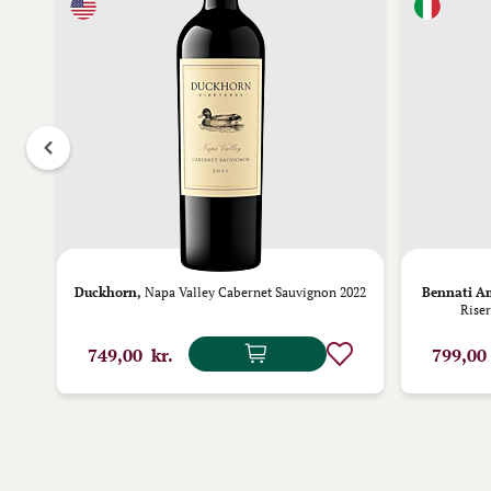
Duckhorn,
Napa Valley Cabernet Sauvignon 2022
Bennati Am
Riser
749,00 kr.
799,00