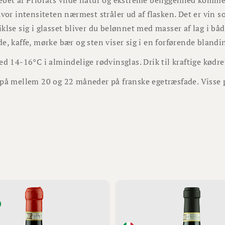
bet af Priorats vilde natur og ekstreme beliggenhed kommer
hvor intensiteten nærmest stråler ud af flasken. Det er vin
klse sig i glasset bliver du belønnet med masser af lag i båd
e, kaffe, mørke bær og sten viser sig i en forførende bland
ed 14-16°C i almindelige rødvinsglas. Drik til kraftige kødr
på mellem 20 og 22 måneder på franske egetræsfade. Visse p