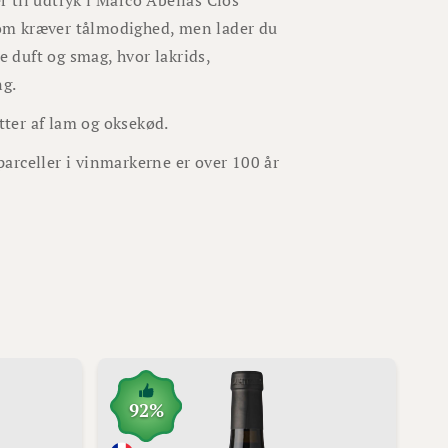
 til udtryk i Marco Abellas Clos
 som kræver tålmodighed, men lader du
e duft og smag, hvor lakrids,
ing.
etter af lam og oksekød.
arceller i vinmarkerne er over 100 år
92%