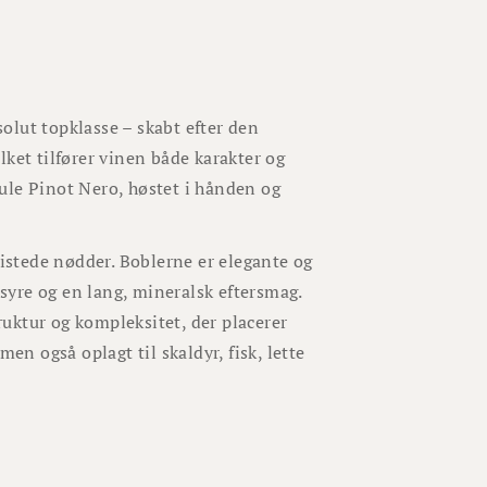
olut topklasse – skabt efter den
ket tilfører vinen både karakter og
ule Pinot Nero, høstet i hånden og
ristede nødder. Boblerne er elegante og
yre og en lang, mineralsk eftersmag.
uktur og kompleksitet, der placerer
en også oplagt til skaldyr, fisk, lette