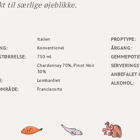
t til særlige øjeblikke.
PROPTYPE:
Italien
NG:
ÅRGANG:
Konventionel
STØRRELSE:
GEMMEPOTEN
750 ml
SERVERINGS
Chardonnay 70%, Pinot Noir
30%
ANBEFALET 
E:
Lombardiet
ALKOHOL:
OMRÅDE:
Franciacorta