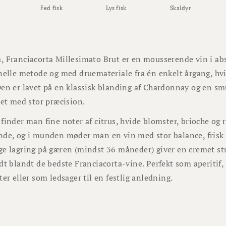
Fed fisk
Lys fisk
Skaldyr
 Franciacorta Millesimato Brut er en mousserende vin i abs
nelle metode og med druemateriale fra én enkelt årgang, hvil
en er lavet på en klassisk blanding af Chardonnay og en sm
ret med stor præcision.
finder man fine noter af citrus, hvide blomster, brioche og 
de, og i munden møder man en vin med stor balance, frisk s
e lagring på gæren (mindst 36 måneder) giver en cremet str
dt blandt de bedste Franciacorta-vine. Perfekt som aperitif, m
ter eller som ledsager til en festlig anledning.