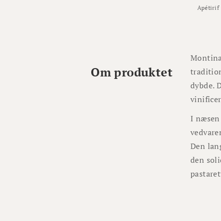
Apétirif
Montina,
Om produktet
traditio
dybde. D
vinifice
I næsen 
vedvaren
Den lang
den soli
pastaret