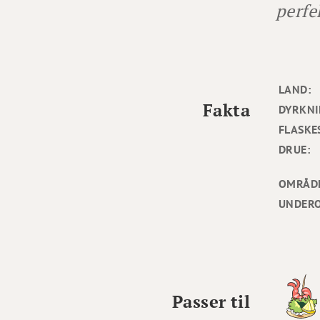
perfek
LAND:
Fakta
DYRKNI
FLASKE
DRUE:
OMRÅD
UNDER
Passer til