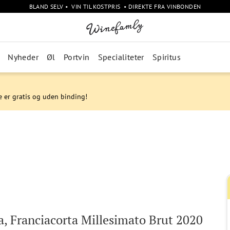
BLAND SELV • VIN TIL KOSTPRIS • DIREKTE FRA VINBONDEN
Nyheder
Øl
Portvin
Specialiteter
Spiritus
e er gratis og uden binding!
, Franciacorta Millesimato Brut 2020