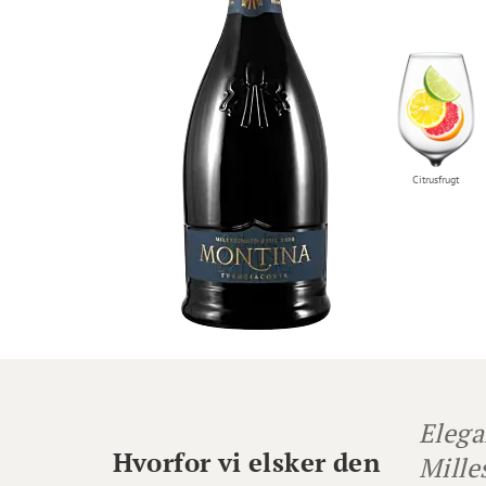
Citrusfrugt
Elega
Hvorfor vi elsker den
Mille