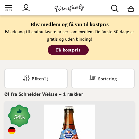
M
Bliv medlem og få vin til kostpris
Få adgang til endnu lavere priser som medlem. De første 30 dage er
gratis og uden binding!
Få kostpris
Filter
(1)
Sortering
Øl fra Schneider Weisse
–
1
rækker
54%