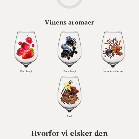
Vinens aromaer
Rød frugt
Mørk frugt
Søde krydderier
Fad
Hvorfor vi elsker den