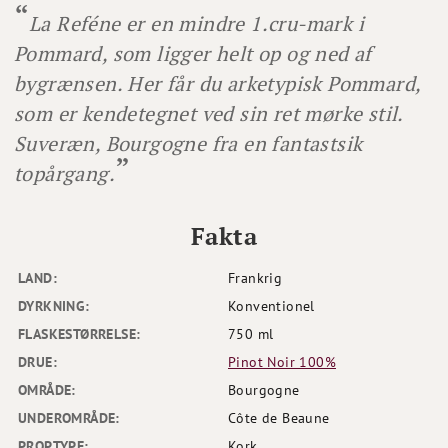
La Reféne er en mindre 1.cru-mark i
Pommard, som ligger helt op og ned af
bygrænsen. Her får du arketypisk Pommard,
som er kendetegnet ved sin ret mørke stil.
Suveræn, Bourgogne fra en fantastsik
topårgang.
Fakta
LAND:
Frankrig
DYRKNING:
Konventionel
FLASKESTØRRELSE:
750 ml
DRUE:
Pinot Noir 100%
OMRÅDE:
Bourgogne
UNDEROMRÅDE:
Côte de Beaune
PROPTYPE:
Kork