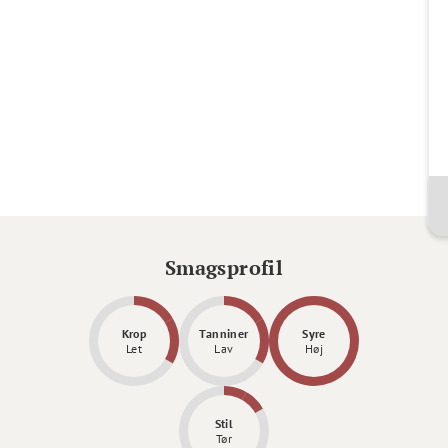
Smagsprofil
Krop
Tanniner
Syre
Let
Lav
Høj
Stil
Tør