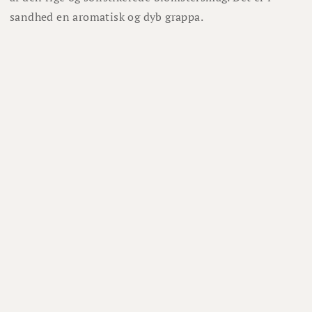
sandhed en aromatisk og dyb grappa.
Om os
Om Winefamly
Bliv medlem
Hjælp
Job hos Winefamly
Åbningstider kundeservice
Tip os om en vin
Marketing
Tilmeld nyhedsbrev