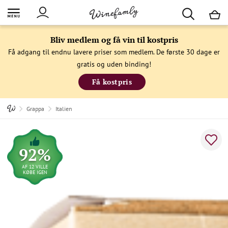
M
Bliv medlem og få vin til kostpris
Få adgang til endnu lavere priser som medlem. De første 30 dage er
gratis og uden binding!
Få kostpris
Grappa
Italien
92%
AF 12 VILLE
KØBE IGEN