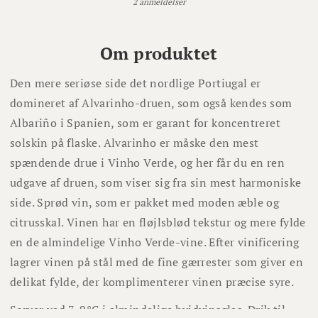
2 anmeldelser
Om produktet
Den mere seriøse side det nordlige Portiugal er
domineret af Alvarinho-druen, som også kendes som
Albariño i Spanien, som er garant for koncentreret
solskin på flaske. Alvarinho er måske den mest
spændende drue i Vinho Verde, og her får du en ren
udgave af druen, som viser sig fra sin mest harmoniske
side. Sprød vin, som er pakket med moden æble og
citrusskal. Vinen har en fløjlsblød tekstur og mere fylde
en de almindelige Vinho Verde-vine. Efter vinificering
lagrer vinen på stål med de fine gærrester som giver en
delikat fylde, der komplimenterer vinen præcise syre.
Server ved 7-9°C i almindelige hvidvinsglas. Drik til