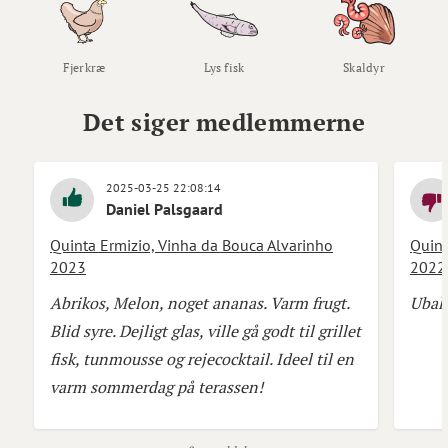
Fjerkræ
Lys fisk
Skaldyr
Det siger medlemmerne
2025-03-25 22:08:14
Daniel Palsgaard
Quinta Ermizio, Vinha da Bouca Alvarinho
Quint
2023
2022
Abrikos, Melon, noget ananas. Varm frugt.
Ubala
Blid syre. Dejligt glas, ville gå godt til grillet
fisk, tunmousse og rejecocktail. Ideel til en
varm sommerdag på terassen!