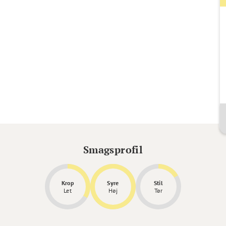
Smagsprofil
Krop
Syre
Stil
Let
Høj
Tør