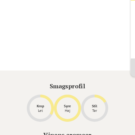
Smagsprofil
Krop
Syre
Stil
Let
Høj
Tør
Vinens aromaer