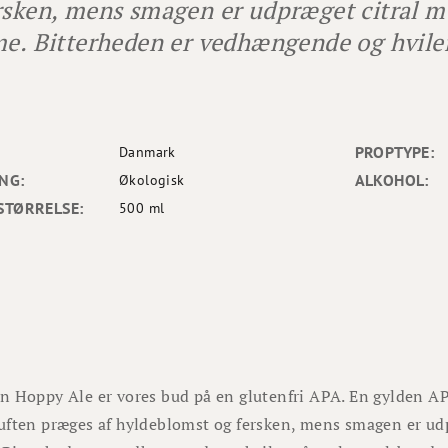
rsken, mens smagen er udpræget citral me
me. Bitterheden er vedhængende og hvile
PROPTYPE:
Danmark
NG:
ALKOHOL:
Økologisk
STØRRELSE:
500 ml
n Hoppy Ale
er vores bud på en
glutenfri
APA. En gylden APA
ften præges af hyldeblomst og fersken, mens smagen er udp