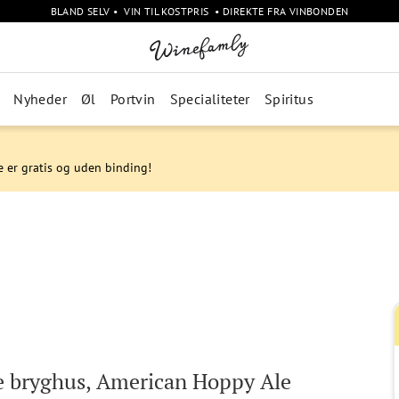
BLAND SELV • VIN TIL KOSTPRIS • DIREKTE FRA VINBONDEN
Nyheder
Øl
Portvin
Specialiteter
Spiritus
e er gratis og uden binding!
 bryghus, American Hoppy Ale