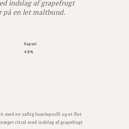
d indslag af grapefrugt
r på en let maltbund.
Kapsel
4.8%
 med en saftig humleprofil og et flot
ræget citral med indslag af grapefrugt