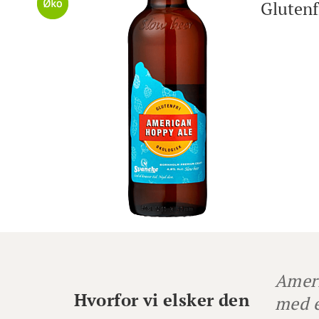
Glutenf
Amer
Hvorfor vi elsker den
med e