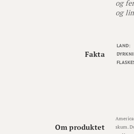
og fe
og li
LAND:
Fakta
DYRKNI
FLASKE
America
Om produktet
skum. Du