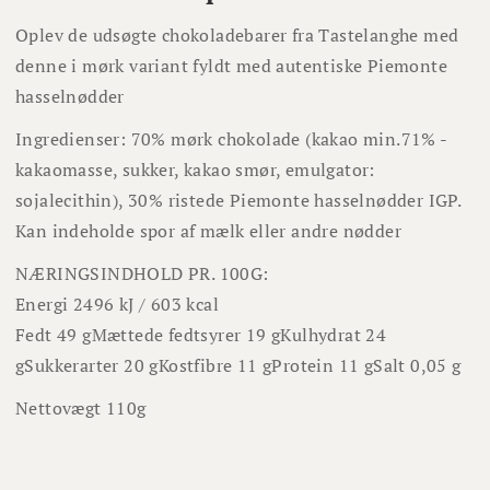
Oplev de udsøgte chokoladebarer fra Tastelanghe med
denne i mørk variant fyldt med autentiske Piemonte
hasselnødder
Ingredienser: 70% mørk chokolade (kakao min.71% -
kakaomasse, sukker, kakao smør, emulgator:
sojalecithin), 30% ristede Piemonte hasselnødder IGP.
Kan indeholde spor af mælk eller andre nødder
NÆRINGSINDHOLD PR. 100G:
Energi 2496 kJ / 603 kcal
Fedt 49 g
Mættede fedtsyrer 19 g
Kulhydrat 24
g
Sukkerarter 20 g
Kostfibre 11 g
Protein 11 g
Salt 0,05 g
Nettovægt 110g