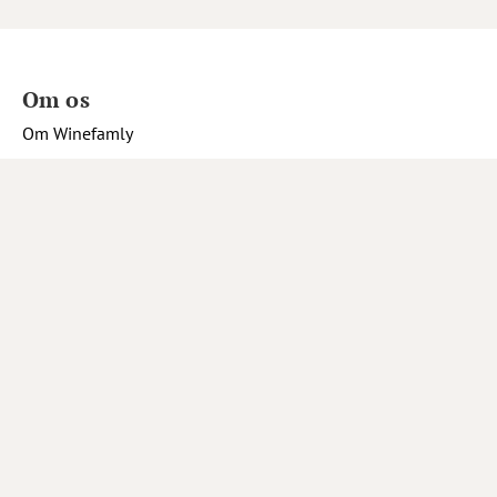
Om os
Om Winefamly
Bliv medlem
Hjælp
Job hos Winefamly
Åbningstider kundeservice
Tip os om en vin
Marketing
Tilmeld nyhedsbrev
Inspiration
Opskrifter og inspiration