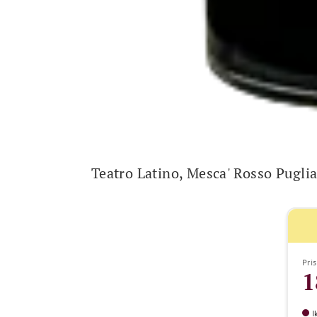
Teatro Latino, Mesca' Rosso Pugli
Pris
1
I