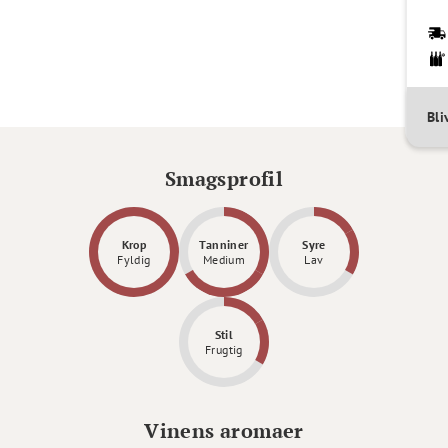
Bl
Smagsprofil
Krop
Tanniner
Syre
Fyldig
Medium
Lav
Stil
Frugtig
Vinens aromaer