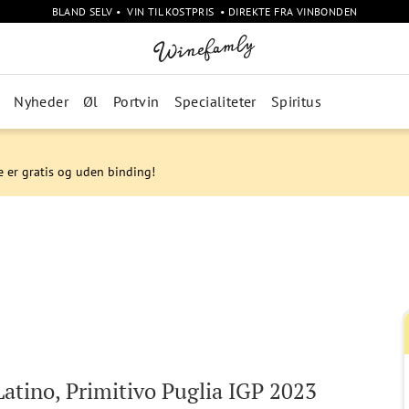
BLAND SELV • VIN TIL KOSTPRIS • DIREKTE FRA VINBONDEN
Nyheder
Øl
Portvin
Specialiteter
Spiritus
e er gratis og uden binding!
Latino, Primitivo Puglia IGP 2023