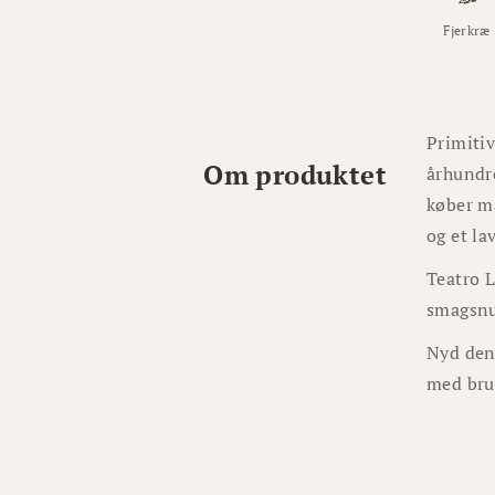
Fjerkræ
Primitiv
Om produktet
århundre
køber ma
og et la
Teatro L
smagsnua
Nyd den 
med bru