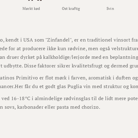
Mørkt kød
Ost kraftig
Svin
o, kendt i USA som "Zinfandel", er en traditionel vinsort fr
de for at producere ikke kun rødvine, men også velstruktur
n druer dyrket på kalkholdige/lerjorde med en beplantning
vt udbytte. Disse faktorer sikrer kvalitetsfrugt og dermed gru
atinos Primitivo er flot mørk i farven, aromatisk i duften og
ncer.Her får du et godt glas Puglia vin med struktur og ko
ved 16-18°C i almindelige rødvinsglas til de lidt mere pote
n sovs, karbonader eller pasta med chorizo.