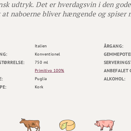
ensk udtryk. Det er hverdagsvin i den gode
 at naboerne bliver hængende og spiser 
ÅRGANG:
Italien
NG:
GEMMEPOTEN
Konventionel
STØRRELSE:
SERVERINGS
750 ml
ANBEFALET 
Primitivo 100%
E:
ALKOHOL:
Puglia
PE:
Kork