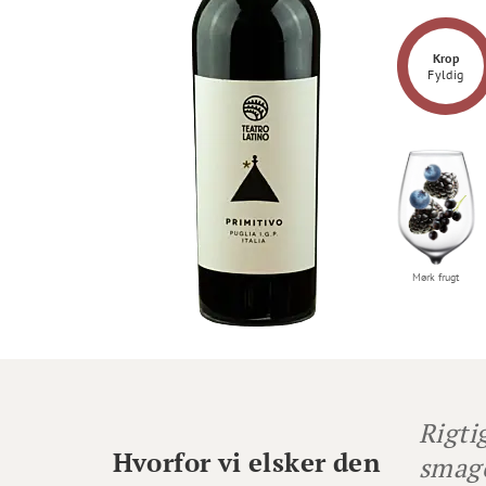
Krop
Fyldig
Mørk frugt
Rigti
Hvorfor vi elsker den
smage