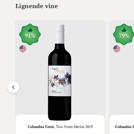
Lignende vine
91%
79%
ur
Columbia Crest,
Two Vines Merlot 2019
Columbia C