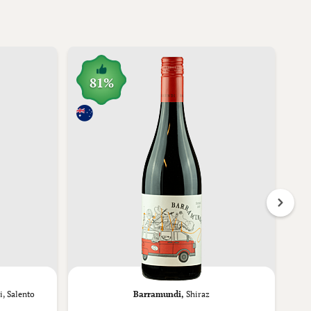
81%
i, Salento
Barramundi,
Shiraz