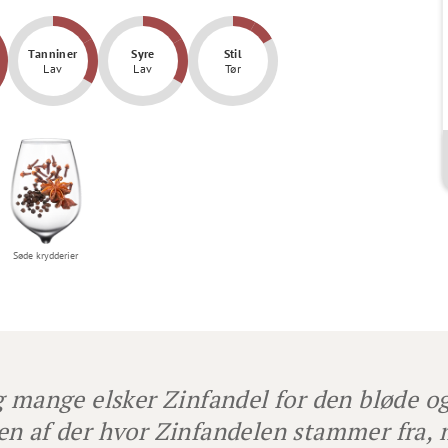
Tanniner
Syre
Stil
Lav
Lav
Tør
Søde krydderier
g mange elsker Zinfandel for den bløde o
n af der hvor Zinfandelen stammer fra, m