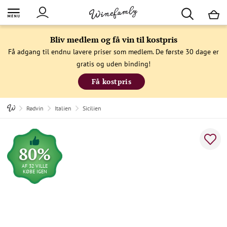
M
Bliv medlem og få vin til kostpris
Få adgang til endnu lavere priser som medlem. De første 30 dage er
gratis og uden binding!
Få kostpris
Rødvin
Italien
Sicilien
80%
AF 32 VILLE
KØBE IGEN