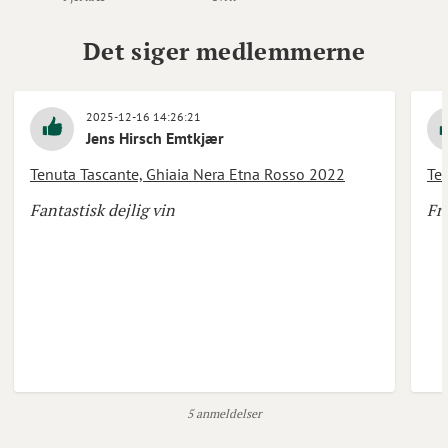
Det siger medlemmerne
2025-12-16 14:26:21
Jens Hirsch Emtkjær
Tenuta Tascante, Ghiaia Nera Etna Rosso 2022
Te
Fantastisk dejlig vin
Fri
5 anmeldelser