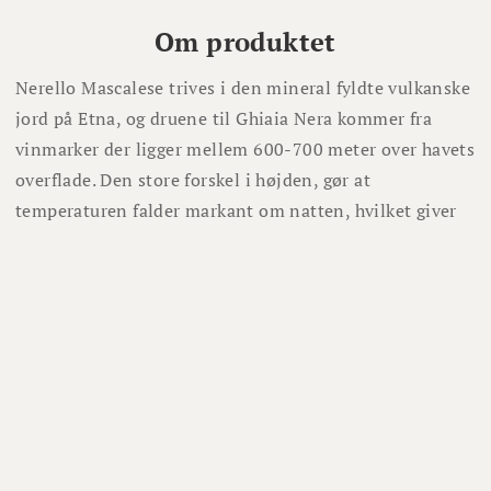
Om produktet
Nerello Mascalese trives i den mineral fyldte vulkanske
jord på Etna, og druene til Ghiaia Nera kommer fra
vinmarker der ligger mellem 600-700 meter over havets
overflade. Den store forskel i højden, gør at
temperaturen falder markant om natten, hvilket giver
druerne mulighed for at producere syre i et ellers varmt
område.
Vinen er lagret i 12 måneder på meget store gamle
fade, som ikke bidrager med smag, men blot modner
vinen langsomt.
Lignende vine