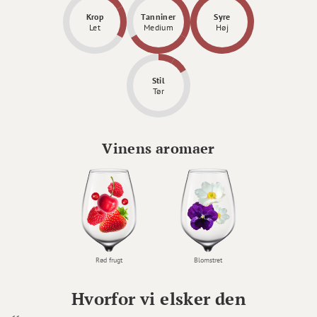
Krop
Tanniner
Syre
Let
Medium
Høj
Stil
Tør
Vinens aromaer
Rød frugt
Blomstret
Hvorfor vi elsker den