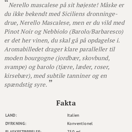
Nerello mascalese på sit højeste! Måske er
du ikke bekendt med Siciliens dronninge-
drue, Nerello Mascalese, men er du vild med
Pinot Noir og Nebbiolo (Barolo/Barbaresco)
er det her vinen, du skal gå på opdagelse i.
Aromabilledet drager klare paralleller til
moden bourgogne (jordbær, skovbund,
svampe) og barolo (tjære, læder, roser,
kirsebær), med subtile tanniner og en
spændstig syre.
Fakta
LAND:
Italien
DYRKNING:
Konventionel
FLASKESTØRRELSE:
750 ml