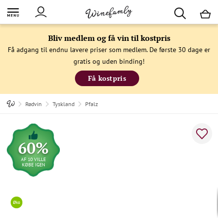
M
Bliv medlem og få vin til kostpris
Få adgang til endnu lavere priser som medlem. De første 30 dage er
gratis og uden binding!
Få kostpris
Rødvin
Tyskland
Pfalz
60%
AF 10 VILLE
KØBE IGEN