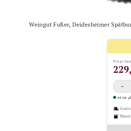
Weingut Fußer, Deidesheimer Spätbu
Pris pr. fla
229
44 stk. p
Gratis
Bland