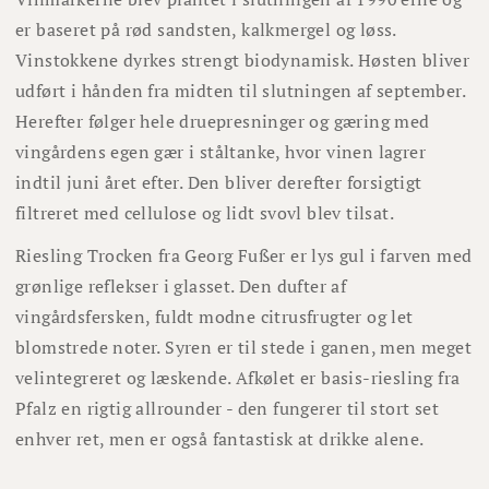
er baseret på rød sandsten, kalkmergel og løss.
Vinstokkene dyrkes strengt biodynamisk. Høsten bliver
udført i hånden fra midten til slutningen af ​​september.
Herefter følger hele druepresninger og gæring med
vingårdens egen gær i ståltanke, hvor vinen lagrer
indtil juni året efter. Den bliver derefter forsigtigt
filtreret med cellulose og lidt svovl blev tilsat.
Riesling Trocken fra Georg Fußer er lys gul i farven med
grønlige reflekser i glasset. Den dufter af
vingårdsfersken, fuldt modne citrusfrugter og let
blomstrede noter. Syren er til stede i ganen, men meget
velintegreret og læskende. Afkølet er basis-riesling fra
Pfalz en rigtig allrounder - den fungerer til stort set
enhver ret, men er også fantastisk at drikke alene.