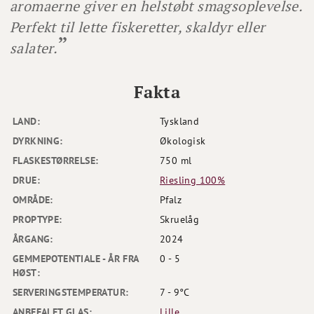
aromaerne giver en helstøbt smagsoplevelse.
Perfekt til lette fiskeretter, skaldyr eller
salater.
Fakta
LAND:
Tyskland
DYRKNING:
Økologisk
FLASKESTØRRELSE:
750 ml
DRUE:
Riesling 100%
OMRÅDE:
Pfalz
PROPTYPE:
Skruelåg
ÅRGANG:
2024
GEMMEPOTENTIALE - ÅR FRA
0 - 5
HØST:
SERVERINGSTEMPERATUR:
7 - 9°C
ANBEFALET GLAS:
Lille