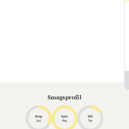
Smagsprofil
Krop
Syre
Stil
Let
Høj
Tør