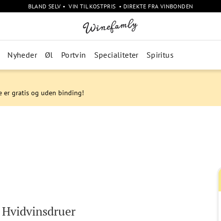
BLAND SELV • VIN TIL KOSTPRIS • DIREKTE FRA VINBONDEN
Nyheder
Øl
Portvin
Specialiteter
Spiritus
e er gratis og uden binding!
- Hvidvinsdruer